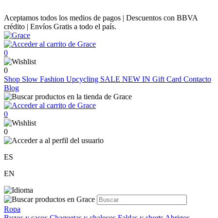
Aceptamos todos los medios de pagos | Descuentos con BBVA
crédito | Envíos Gratis a todo el país.
0
0
Shop
Slow Fashion
Upcycling
SALE
NEW IN
Gift Card
Contacto
Blog
0
0
ES
EN
Ropa
Buzos y sacos
Chaquetas y chalecos
Faldas y shorts
Abrigos