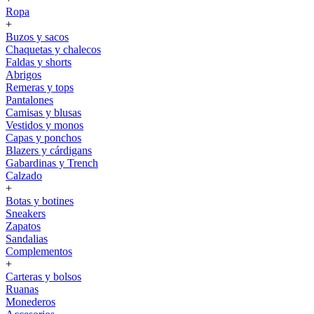
Ropa
+
Buzos y sacos
Chaquetas y chalecos
Faldas y shorts
Abrigos
Remeras y tops
Pantalones
Camisas y blusas
Vestidos y monos
Capas y ponchos
Blazers y cárdigans
Gabardinas y Trench
Calzado
+
Botas y botines
Sneakers
Zapatos
Sandalias
Complementos
+
Carteras y bolsos
Ruanas
Monederos