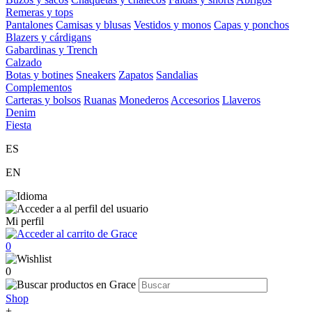
Remeras y tops
Pantalones
Camisas y blusas
Vestidos y monos
Capas y ponchos
Blazers y cárdigans
Gabardinas y Trench
Calzado
Botas y botines
Sneakers
Zapatos
Sandalias
Complementos
Carteras y bolsos
Ruanas
Monederos
Accesorios
Llaveros
Denim
Fiesta
ES
EN
Mi perfil
0
0
Shop
+