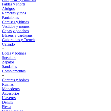
Faldas y shorts
Abrigos
Remeras y tops
Pantalones
Camisas y blusas
Vestidos y monos
Capas y ponchos
Blazers y cárdigans
Gabardinas y Trench
Calzado
+
Botas y botines
Sneakers
Zapatos
Sandalias
Complementos
+
Carteras y bolsos
Ruanas
Monederos
Accesorios
Llaveros
Denim
Fiesta