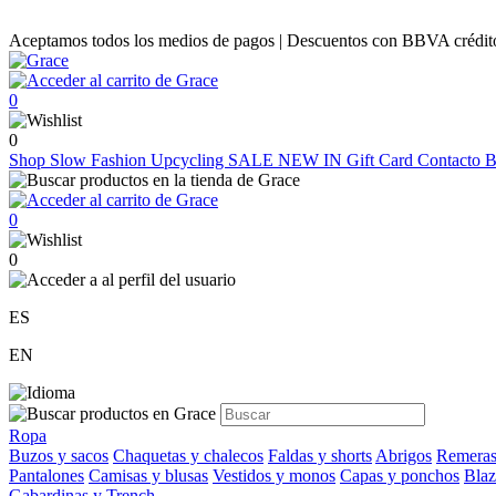
Aceptamos todos los medios de pagos | Descuentos con BBVA crédito |
0
0
Shop
Slow Fashion
Upcycling
SALE
NEW IN
Gift Card
Contacto
B
0
0
ES
EN
Ropa
Buzos y sacos
Chaquetas y chalecos
Faldas y shorts
Abrigos
Remeras
Pantalones
Camisas y blusas
Vestidos y monos
Capas y ponchos
Blaz
Gabardinas y Trench