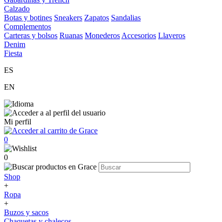
Calzado
Botas y botines
Sneakers
Zapatos
Sandalias
Complementos
Carteras y bolsos
Ruanas
Monederos
Accesorios
Llaveros
Denim
Fiesta
ES
EN
Mi perfil
0
0
Shop
+
Ropa
+
Buzos y sacos
Chaquetas y chalecos