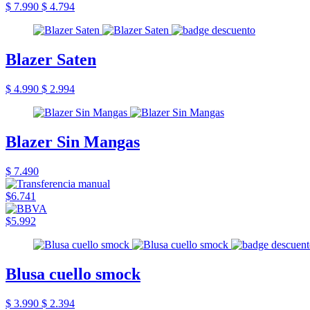
$ 7.990
$ 4.794
Blazer Saten
$ 4.990
$ 2.994
Blazer Sin Mangas
$ 7.490
$6.741
$5.992
Blusa cuello smock
$ 3.990
$ 2.394