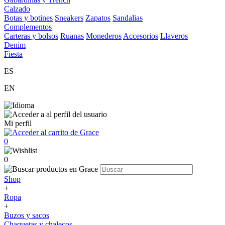
Calzado
Botas y botines
Sneakers
Zapatos
Sandalias
Complementos
Carteras y bolsos
Ruanas
Monederos
Accesorios
Llaveros
Denim
Fiesta
ES
EN
Mi perfil
0
0
Shop
+
Ropa
+
Buzos y sacos
Chaquetas y chalecos