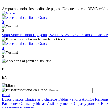
Aceptamos todos los medios de pagos | Descuentos con BBVA crédito |
0
0
Shop
Slow Fashion
Upcycling
SALE
NEW IN
Gift Card
Contacto
B
0
0
ES
EN
Ropa
Buzos y sacos
Chaquetas y chalecos
Faldas y shorts
Abrigos
Remeras
Pantalones
Camisas y blusas
Vestidos y monos
Capas y ponchos
Blaz
Gabardinas y Trench