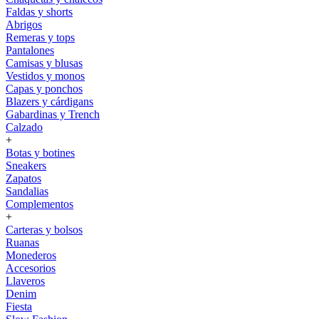
Faldas y shorts
Abrigos
Remeras y tops
Pantalones
Camisas y blusas
Vestidos y monos
Capas y ponchos
Blazers y cárdigans
Gabardinas y Trench
Calzado
+
Botas y botines
Sneakers
Zapatos
Sandalias
Complementos
+
Carteras y bolsos
Ruanas
Monederos
Accesorios
Llaveros
Denim
Fiesta