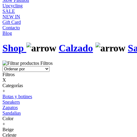
Slow Fashion
Upcycling
SALE
NEW IN
Gift Card
Contacto
Blog
Shop
Calzado
Sa
Filtros
Filtros
X
Categorías
+
Botas y botines
Sneakers
Zapatos
Sandalias
Color
+
Beige
Celeste