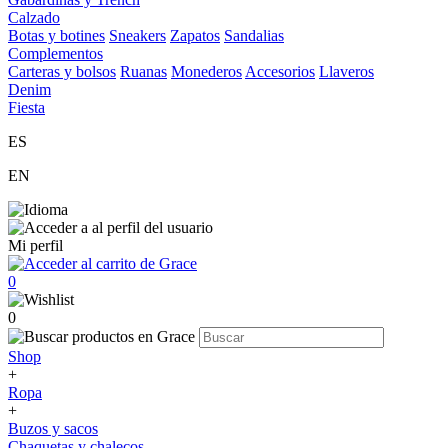
Calzado
Botas y botines
Sneakers
Zapatos
Sandalias
Complementos
Carteras y bolsos
Ruanas
Monederos
Accesorios
Llaveros
Denim
Fiesta
ES
EN
Mi perfil
0
0
Shop
+
Ropa
+
Buzos y sacos
Chaquetas y chalecos