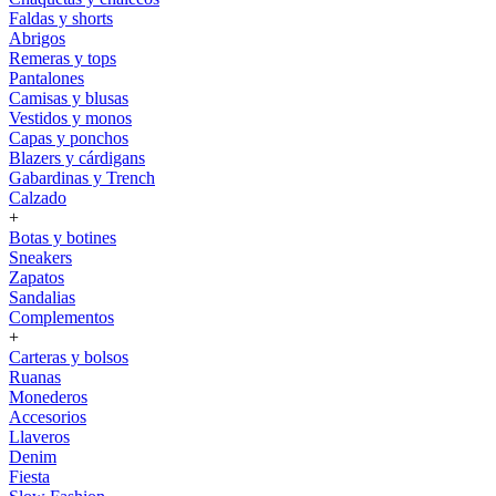
Faldas y shorts
Abrigos
Remeras y tops
Pantalones
Camisas y blusas
Vestidos y monos
Capas y ponchos
Blazers y cárdigans
Gabardinas y Trench
Calzado
+
Botas y botines
Sneakers
Zapatos
Sandalias
Complementos
+
Carteras y bolsos
Ruanas
Monederos
Accesorios
Llaveros
Denim
Fiesta