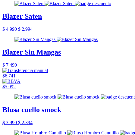
Blazer Saten
$ 4.990
$ 2.994
Blazer Sin Mangas
$ 7.490
$6.741
$5.992
Blusa cuello smock
$ 3.990
$ 2.394