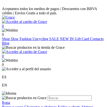
Aceptamos todos los medios de pagos | Descuentos con BBVA
crédito | Envíos Gratis a todo el país.
0
0
Shop
Slow Fashion
Upcycling
SALE
NEW IN
Gift Card
Contacto
Blog
0
0
ES
EN
Ropa
Buzos y sacos
Chaquetas y chalecos
Faldas y shorts
Abrigos