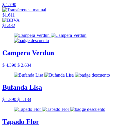
$ 1.790
$1.611
$1.432
Campera Verdun
$ 4.390
$ 2.634
Bufanda Lisa
$ 1.890
$ 1.134
Tapado Flor