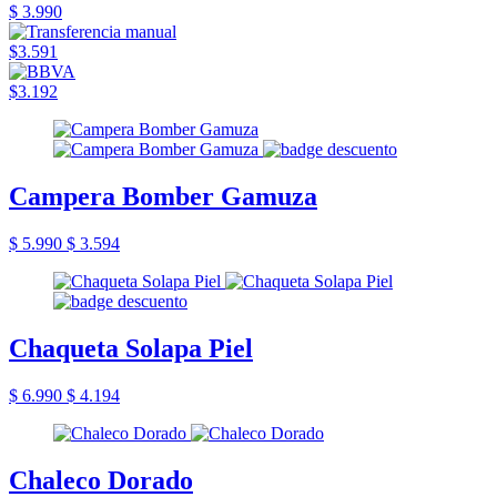
$ 3.990
$3.591
$3.192
Campera Bomber Gamuza
$ 5.990
$ 3.594
Chaqueta Solapa Piel
$ 6.990
$ 4.194
Chaleco Dorado