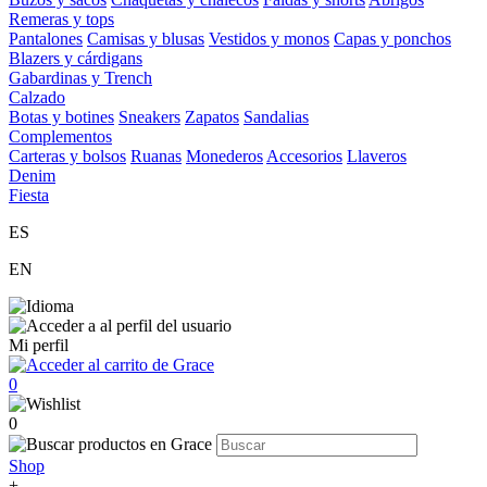
Remeras y tops
Pantalones
Camisas y blusas
Vestidos y monos
Capas y ponchos
Blazers y cárdigans
Gabardinas y Trench
Calzado
Botas y botines
Sneakers
Zapatos
Sandalias
Complementos
Carteras y bolsos
Ruanas
Monederos
Accesorios
Llaveros
Denim
Fiesta
ES
EN
Mi perfil
0
0
Shop
+