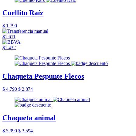
Cuellito Raíz
$ 1.790
$1.611
$1.432
Chaqueta Pespunte Flecos
$ 4.790
$ 2.874
Chaqueta animal
$ 5.990
$ 3.594