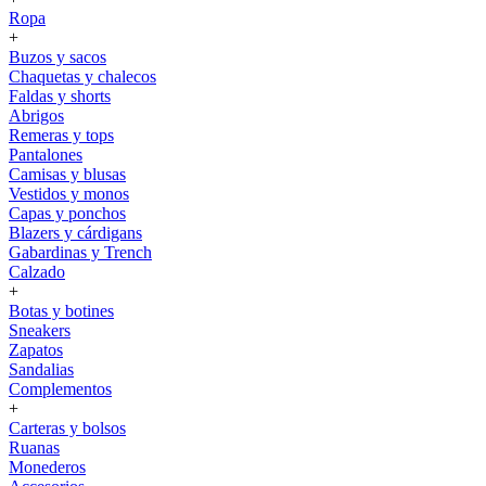
Ropa
+
Buzos y sacos
Chaquetas y chalecos
Faldas y shorts
Abrigos
Remeras y tops
Pantalones
Camisas y blusas
Vestidos y monos
Capas y ponchos
Blazers y cárdigans
Gabardinas y Trench
Calzado
+
Botas y botines
Sneakers
Zapatos
Sandalias
Complementos
+
Carteras y bolsos
Ruanas
Monederos