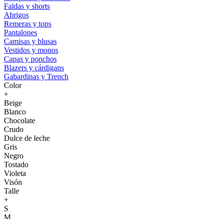
Faldas y shorts
Abrigos
Remeras y tops
Pantalones
Camisas y blusas
Vestidos y monos
Capas y ponchos
Blazers y cárdigans
Gabardinas y Trench
Color
+
Beige
Blanco
Chocolate
Crudo
Dulce de leche
Gris
Negro
Tostado
Violeta
Visón
Talle
+
S
M