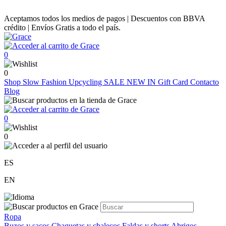
Aceptamos todos los medios de pagos | Descuentos con BBVA
crédito | Envíos Gratis a todo el país.
0
0
Shop
Slow Fashion
Upcycling
SALE
NEW IN
Gift Card
Contacto
Blog
0
0
ES
EN
Ropa
Buzos y sacos
Chaquetas y chalecos
Faldas y shorts
Abrigos