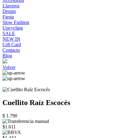
Accesorios
Llaveros
Denim
Fiesta
Slow Fashion
Upcycling
SALE
NEW IN
Gift Card
Contacto
Blog
Volver
Cuellito Raíz Escocés
$ 1.790
$1.611
$1.432