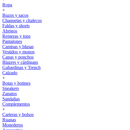
Ropa
+
Buzos y sacos
Chaquetas y chalecos
Faldas y shorts
Abrigos
Remeras y tops
Pantalones
Camisas y blusas
Vestidos y monos
Capas y ponchos
Blazers y cárdigans
Gabardinas y Trench
Calzado
+
Botas y botines
Sneakers
Zapatos
Sandalias
Complementos
+
Carteras y bolsos
Ruanas
Monederos