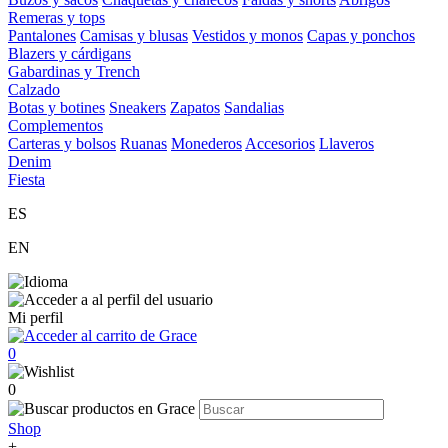
Remeras y tops
Pantalones
Camisas y blusas
Vestidos y monos
Capas y ponchos
Blazers y cárdigans
Gabardinas y Trench
Calzado
Botas y botines
Sneakers
Zapatos
Sandalias
Complementos
Carteras y bolsos
Ruanas
Monederos
Accesorios
Llaveros
Denim
Fiesta
ES
EN
Mi perfil
0
0
Shop
+