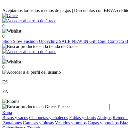
Aceptamos todos los medios de pagos | Descuentos con BBVA crédito |
0
0
Shop
Slow Fashion
Upcycling
SALE
NEW IN
Gift Card
Contacto
B
0
0
ES
EN
Ropa
Buzos y sacos
Chaquetas y chalecos
Faldas y shorts
Abrigos
Remeras
Pantalones
Camisas y blusas
Vestidos y monos
Capas y ponchos
Blaz
Gabardinas y Trench