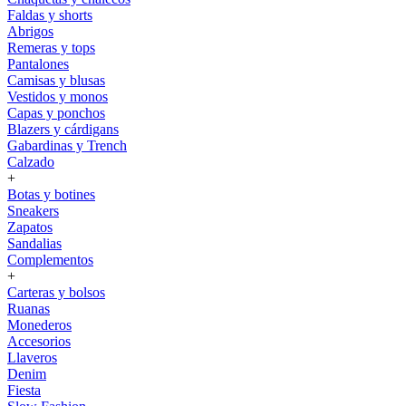
Faldas y shorts
Abrigos
Remeras y tops
Pantalones
Camisas y blusas
Vestidos y monos
Capas y ponchos
Blazers y cárdigans
Gabardinas y Trench
Calzado
+
Botas y botines
Sneakers
Zapatos
Sandalias
Complementos
+
Carteras y bolsos
Ruanas
Monederos
Accesorios
Llaveros
Denim
Fiesta