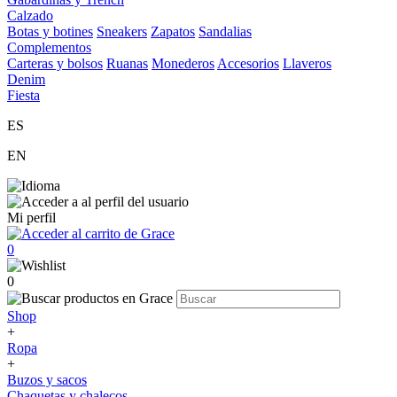
Calzado
Botas y botines
Sneakers
Zapatos
Sandalias
Complementos
Carteras y bolsos
Ruanas
Monederos
Accesorios
Llaveros
Denim
Fiesta
ES
EN
Mi perfil
0
0
Shop
+
Ropa
+
Buzos y sacos
Chaquetas y chalecos