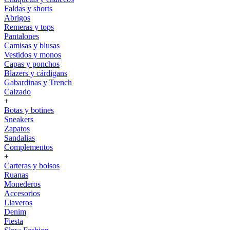
Faldas y shorts
Abrigos
Remeras y tops
Pantalones
Camisas y blusas
Vestidos y monos
Capas y ponchos
Blazers y cárdigans
Gabardinas y Trench
Calzado
+
Botas y botines
Sneakers
Zapatos
Sandalias
Complementos
+
Carteras y bolsos
Ruanas
Monederos
Accesorios
Llaveros
Denim
Fiesta