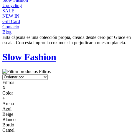
Slow Fashion
Upcycling
SALE
NEW IN
Gift Card
Contacto
Blog
Esta cápsula es una colección propia, creada desde cero por Grace en
escala. Con esta impronta creamos sin perjudicar a nuestro planeta.
Slow Fashion
Filtros
Filtros
X
Color
+
Arena
Azul
Beige
Blanco
Bordó
Camel