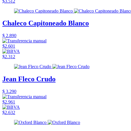
$3.512
Chaleco Capitoneado Blanco
$ 2.890
$2.601
$2.312
Jean Fleco Crudo
$ 3.290
$2.961
$2.632