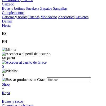
Calzado
Botas y botines
Sneakers
Zapatos
Sandalias
Complementos
Carteras y bolsos
Ruanas
Monederos
Accesorios
Llaveros
Denim
Fiesta
ES
EN
Mi perfil
0
0
Shop
+
Ropa
+
Buzos y sacos
Chaquetas y chalecos