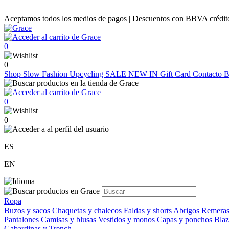
Aceptamos todos los medios de pagos | Descuentos con BBVA crédito |
0
0
Shop
Slow Fashion
Upcycling
SALE
NEW IN
Gift Card
Contacto
B
0
0
ES
EN
Ropa
Buzos y sacos
Chaquetas y chalecos
Faldas y shorts
Abrigos
Remeras
Pantalones
Camisas y blusas
Vestidos y monos
Capas y ponchos
Blaz
Gabardinas y Trench