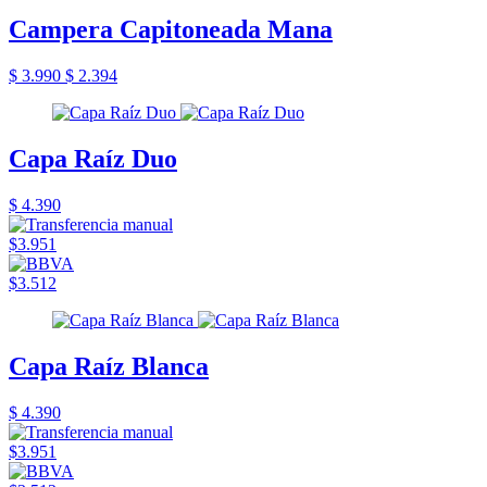
Campera Capitoneada Mana
$ 3.990
$ 2.394
Capa Raíz Duo
$ 4.390
$3.951
$3.512
Capa Raíz Blanca
$ 4.390
$3.951