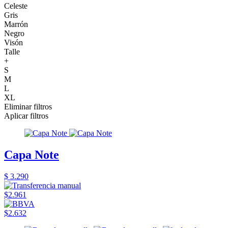
Celeste
Gris
Marrón
Negro
Visón
Talle
+
S
M
L
XL
Eliminar filtros
Aplicar filtros
Capa Note
$ 3.290
$2.961
$2.632