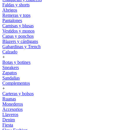
Faldas y shorts
Abrigos
Remeras y tops
Pantalones
Camisas y blusas
Vestidos y monos
Capas y ponchos
Blazers y cárdigans
Gabardinas y Trench
Calzado
+
Botas y botines
Sneakers
Zapatos
Sandalias
Complementos
+
Carteras y bolsos
Ruanas
Monederos
Accesorios
Llaveros
Denim
Fiesta