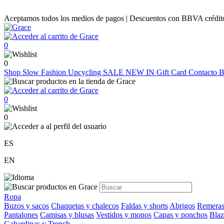
Aceptamos todos los medios de pagos | Descuentos con BBVA crédito |
0
0
Shop
Slow Fashion
Upcycling
SALE
NEW IN
Gift Card
Contacto
B
0
0
ES
EN
Ropa
Buzos y sacos
Chaquetas y chalecos
Faldas y shorts
Abrigos
Remeras
Pantalones
Camisas y blusas
Vestidos y monos
Capas y ponchos
Blaz
Gabardinas y Trench