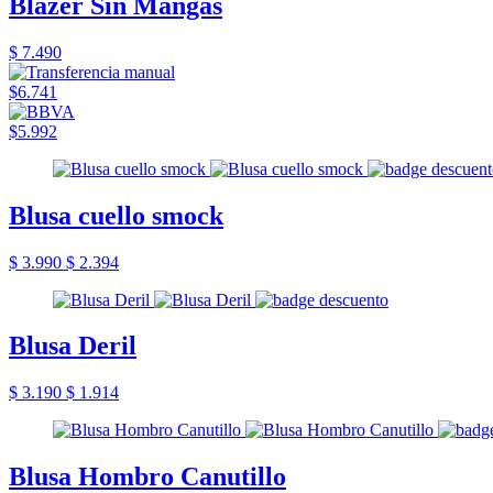
Blazer Sin Mangas
$ 7.490
$6.741
$5.992
Blusa cuello smock
$ 3.990
$ 2.394
Blusa Deril
$ 3.190
$ 1.914
Blusa Hombro Canutillo