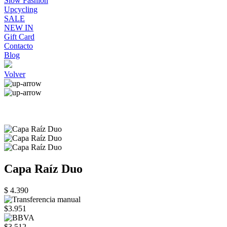
Slow Fashion
Upcycling
SALE
NEW IN
Gift Card
Contacto
Blog
Volver
Capa Raíz Duo
$ 4.390
$3.951
$3.512