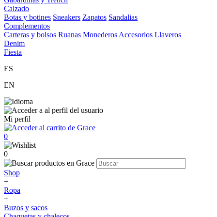
Calzado
Botas y botines
Sneakers
Zapatos
Sandalias
Complementos
Carteras y bolsos
Ruanas
Monederos
Accesorios
Llaveros
Denim
Fiesta
ES
EN
Mi perfil
0
0
Shop
+
Ropa
+
Buzos y sacos
Chaquetas y chalecos