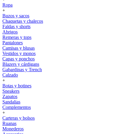
Ropa
+
Buzos y sacos
Chaquetas y chalecos
Faldas y shorts
Abrigos
Remeras y tops
Pantalones
Camisas y blusas
Vestidos y monos
Capas y ponchos
Blazers y cárdigans
Gabardinas y Trench
Calzado
+
Botas y botines
Sneakers
Zapatos
Sandalias
Complementos
+
Carteras y bolsos
Ruanas
Monederos