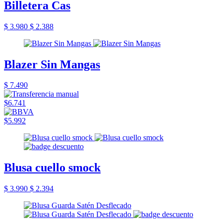
Billetera Cas
$ 3.980
$ 2.388
Blazer Sin Mangas
$ 7.490
$6.741
$5.992
Blusa cuello smock
$ 3.990
$ 2.394