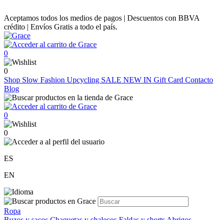
Aceptamos todos los medios de pagos | Descuentos con BBVA
crédito | Envíos Gratis a todo el país.
0
0
Shop
Slow Fashion
Upcycling
SALE
NEW IN
Gift Card
Contacto
Blog
0
0
ES
EN
Ropa
Buzos y sacos
Chaquetas y chalecos
Faldas y shorts
Abrigos