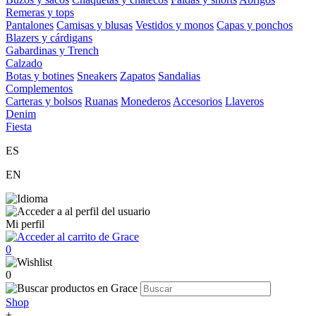
Remeras y tops
Pantalones
Camisas y blusas
Vestidos y monos
Capas y ponchos
Blazers y cárdigans
Gabardinas y Trench
Calzado
Botas y botines
Sneakers
Zapatos
Sandalias
Complementos
Carteras y bolsos
Ruanas
Monederos
Accesorios
Llaveros
Denim
Fiesta
ES
EN
Mi perfil
0
0
Shop
+