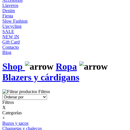
Accesorios
Llaveros
Denim
Fiesta
Slow Fashion
Upcycling
SALE
NEW IN
Gift Card
Contacto
Blog
Shop
Ropa
Blazers y cárdigans
Filtros
Filtros
X
Categorías
+
Buzos y sacos
Chaquetas y chalecos