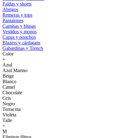
Faldas y shorts
Abrigos
Remeras y tops
Pantalones
Camisas y blusas
Vestidos y monos
Capas y ponchos
Blazers y cárdigans
Gabardinas y Trench
Color
+
Azul
Azul Marino
Beige
Blanco
Camel
Chocolate
Gris
Negro
Terracota
Violeta
Talle
+
M
Eliminar filtros