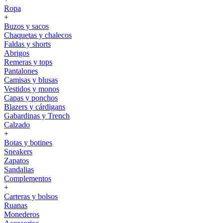
Ropa
+
Buzos y sacos
Chaquetas y chalecos
Faldas y shorts
Abrigos
Remeras y tops
Pantalones
Camisas y blusas
Vestidos y monos
Capas y ponchos
Blazers y cárdigans
Gabardinas y Trench
Calzado
+
Botas y botines
Sneakers
Zapatos
Sandalias
Complementos
+
Carteras y bolsos
Ruanas
Monederos