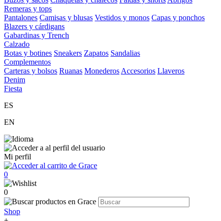
Remeras y tops
Pantalones
Camisas y blusas
Vestidos y monos
Capas y ponchos
Blazers y cárdigans
Gabardinas y Trench
Calzado
Botas y botines
Sneakers
Zapatos
Sandalias
Complementos
Carteras y bolsos
Ruanas
Monederos
Accesorios
Llaveros
Denim
Fiesta
ES
EN
Mi perfil
0
0
Shop
+