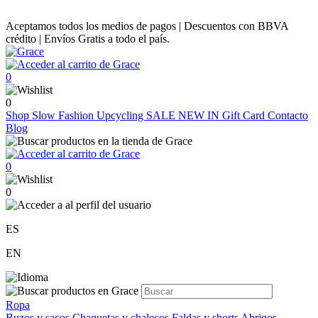
Aceptamos todos los medios de pagos | Descuentos con BBVA
crédito | Envíos Gratis a todo el país.
0
0
Shop
Slow Fashion
Upcycling
SALE
NEW IN
Gift Card
Contacto
Blog
0
0
ES
EN
Ropa
Buzos y sacos
Chaquetas y chalecos
Faldas y shorts
Abrigos