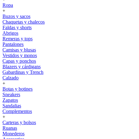
Ropa
+
Buzos y sacos
Chaquetas y chalecos
Faldas y shorts
Abrigos
Remeras y tops
Pantalones
Camisas y blusas
Vestidos y monos
Capas y ponchos
Blazers y cárdigans
Gabardinas y Trench
Calzado
+
Botas y botines
Sneakers
Zapatos
Sandalias
Complementos
+
Carteras y bolsos
Ruanas
Monederos