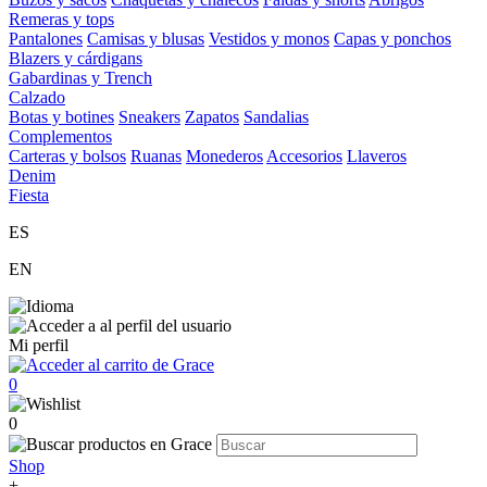
Remeras y tops
Pantalones
Camisas y blusas
Vestidos y monos
Capas y ponchos
Blazers y cárdigans
Gabardinas y Trench
Calzado
Botas y botines
Sneakers
Zapatos
Sandalias
Complementos
Carteras y bolsos
Ruanas
Monederos
Accesorios
Llaveros
Denim
Fiesta
ES
EN
Mi perfil
0
0
Shop
+