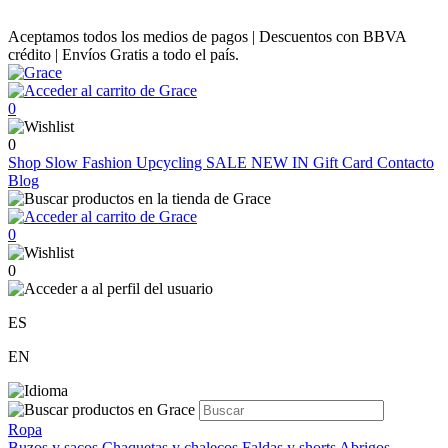
Aceptamos todos los medios de pagos | Descuentos con BBVA
crédito | Envíos Gratis a todo el país.
0
0
Shop
Slow Fashion
Upcycling
SALE
NEW IN
Gift Card
Contacto
Blog
0
0
ES
EN
Ropa
Buzos y sacos
Chaquetas y chalecos
Faldas y shorts
Abrigos