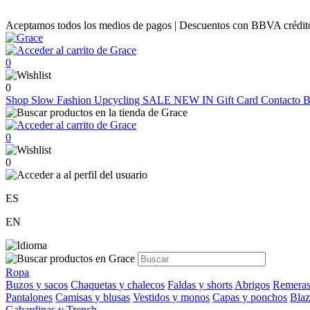
Aceptamos todos los medios de pagos | Descuentos con BBVA crédito |
0
0
Shop
Slow Fashion
Upcycling
SALE
NEW IN
Gift Card
Contacto
B
0
0
ES
EN
Ropa
Buzos y sacos
Chaquetas y chalecos
Faldas y shorts
Abrigos
Remeras
Pantalones
Camisas y blusas
Vestidos y monos
Capas y ponchos
Blaz
Gabardinas y Trench