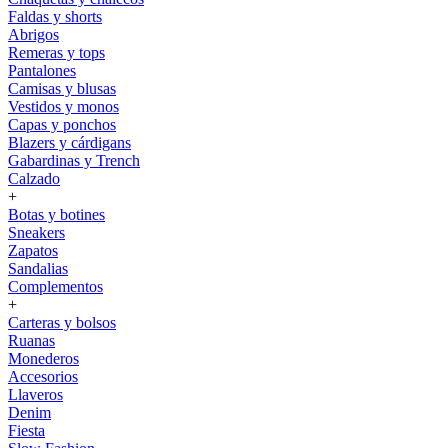
Faldas y shorts
Abrigos
Remeras y tops
Pantalones
Camisas y blusas
Vestidos y monos
Capas y ponchos
Blazers y cárdigans
Gabardinas y Trench
Calzado
+
Botas y botines
Sneakers
Zapatos
Sandalias
Complementos
+
Carteras y bolsos
Ruanas
Monederos
Accesorios
Llaveros
Denim
Fiesta