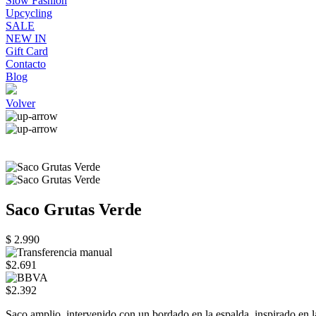
Slow Fashion
Upcycling
SALE
NEW IN
Gift Card
Contacto
Blog
Volver
Saco Grutas Verde
$ 2.990
$2.691
$2.392
Saco amplio, intervenido con un bordado en la espalda, inspirado en 