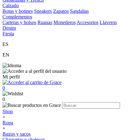
Calzado
Botas y botines
Sneakers
Zapatos
Sandalias
Complementos
Carteras y bolsos
Ruanas
Monederos
Accesorios
Llaveros
Denim
Fiesta
ES
EN
Mi perfil
0
0
Shop
+
Ropa
+
Buzos y sacos
Chaquetas y chalecos