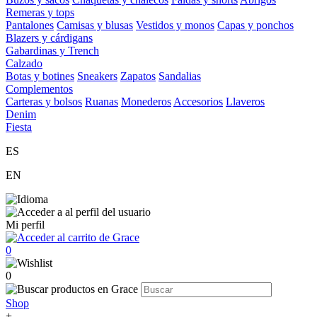
Remeras y tops
Pantalones
Camisas y blusas
Vestidos y monos
Capas y ponchos
Blazers y cárdigans
Gabardinas y Trench
Calzado
Botas y botines
Sneakers
Zapatos
Sandalias
Complementos
Carteras y bolsos
Ruanas
Monederos
Accesorios
Llaveros
Denim
Fiesta
ES
EN
Mi perfil
0
0
Shop
+