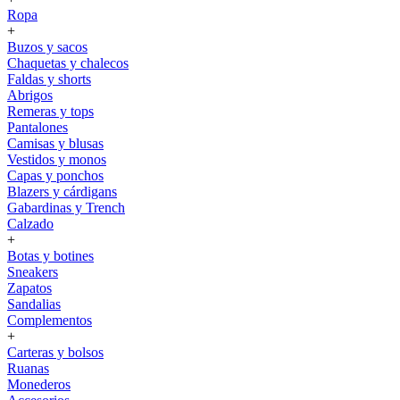
Ropa
+
Buzos y sacos
Chaquetas y chalecos
Faldas y shorts
Abrigos
Remeras y tops
Pantalones
Camisas y blusas
Vestidos y monos
Capas y ponchos
Blazers y cárdigans
Gabardinas y Trench
Calzado
+
Botas y botines
Sneakers
Zapatos
Sandalias
Complementos
+
Carteras y bolsos
Ruanas
Monederos