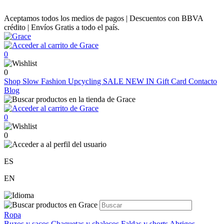
Aceptamos todos los medios de pagos | Descuentos con BBVA
crédito | Envíos Gratis a todo el país.
0
0
Shop
Slow Fashion
Upcycling
SALE
NEW IN
Gift Card
Contacto
Blog
0
0
ES
EN
Ropa
Buzos y sacos
Chaquetas y chalecos
Faldas y shorts
Abrigos