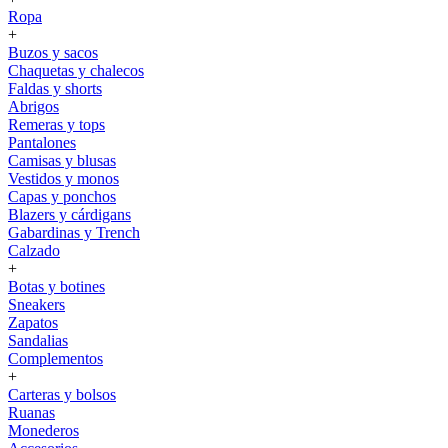
Ropa
+
Buzos y sacos
Chaquetas y chalecos
Faldas y shorts
Abrigos
Remeras y tops
Pantalones
Camisas y blusas
Vestidos y monos
Capas y ponchos
Blazers y cárdigans
Gabardinas y Trench
Calzado
+
Botas y botines
Sneakers
Zapatos
Sandalias
Complementos
+
Carteras y bolsos
Ruanas
Monederos