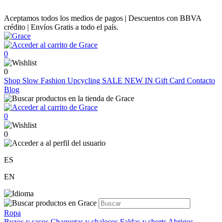
Aceptamos todos los medios de pagos | Descuentos con BBVA
crédito | Envíos Gratis a todo el país.
0
0
Shop
Slow Fashion
Upcycling
SALE
NEW IN
Gift Card
Contacto
Blog
0
0
ES
EN
Ropa
Buzos y sacos
Chaquetas y chalecos
Faldas y shorts
Abrigos