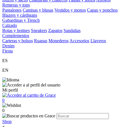
Remeras y tops
Pantalones
Camisas y blusas
Vestidos y monos
Capas y ponchos
Blazers y cárdigans
Gabardinas y Trench
Calzado
Botas y botines
Sneakers
Zapatos
Sandalias
Complementos
Carteras y bolsos
Ruanas
Monederos
Accesorios
Llaveros
Denim
Fiesta
ES
EN
Mi perfil
0
0
Shop
+