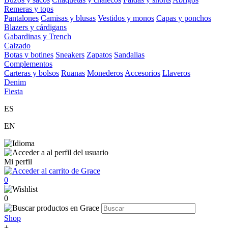
Remeras y tops
Pantalones
Camisas y blusas
Vestidos y monos
Capas y ponchos
Blazers y cárdigans
Gabardinas y Trench
Calzado
Botas y botines
Sneakers
Zapatos
Sandalias
Complementos
Carteras y bolsos
Ruanas
Monederos
Accesorios
Llaveros
Denim
Fiesta
ES
EN
Mi perfil
0
0
Shop
+