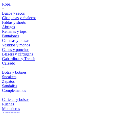
Ropa
+
Buzos y sacos
Chaquetas y chalecos
Faldas y shorts
Abrigos
Remeras y tops
Pantalones
Camisas y blusas
Vestidos y monos
Capas y ponchos
Blazers y cárdigans
Gabardinas y Trench
Calzado
+
Botas y botines
Sneakers
Zapatos
Sandalias
Complementos
+
Carteras y bolsos
Ruanas
Monederos