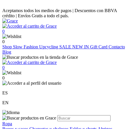
Aceptamos todos los medios de pagos | Descuentos con BBVA
crédito | Envíos Gratis a todo el país.
0
0
Shop
Slow Fashion
Upcycling
SALE
NEW IN
Gift Card
Contacto
Blog
0
0
ES
EN
Ropa
Buzos y sacos
Chaquetas y chalecos
Faldas y shorts
Abrigos