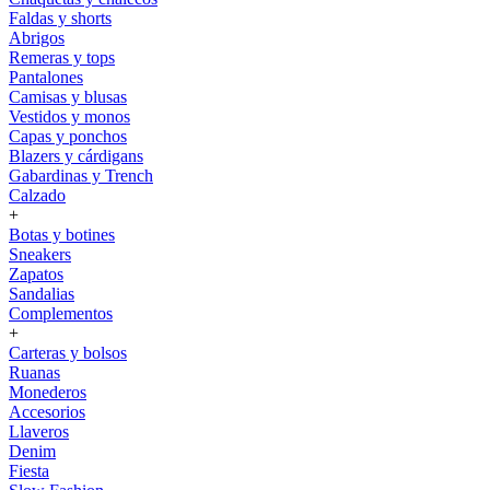
Faldas y shorts
Abrigos
Remeras y tops
Pantalones
Camisas y blusas
Vestidos y monos
Capas y ponchos
Blazers y cárdigans
Gabardinas y Trench
Calzado
+
Botas y botines
Sneakers
Zapatos
Sandalias
Complementos
+
Carteras y bolsos
Ruanas
Monederos
Accesorios
Llaveros
Denim
Fiesta