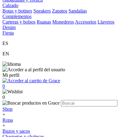
Calzado
Botas y botines
Sneakers
Zapatos
Sandalias
Complementos
Carteras y bolsos
Ruanas
Monederos
Accesorios
Llaveros
Denim
Fiesta
ES
EN
Mi perfil
0
0
Shop
+
Ropa
+
Buzos y sacos
Chaquetas y chalecos