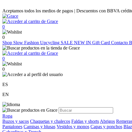
Aceptamos todos los medios de pagos | Descuentos con BBVA crédito |
0
0
Shop
Slow Fashion
Upcycling
SALE
NEW IN
Gift Card
Contacto
B
0
0
ES
EN
Ropa
Buzos y sacos
Chaquetas y chalecos
Faldas y shorts
Abrigos
Remeras
Pantalones
Camisas y blusas
Vestidos y monos
Capas y ponchos
Blaz
Gabardinas y Trench