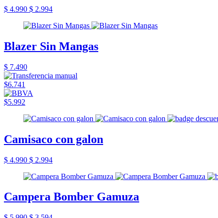
$ 4.990
$ 2.994
Blazer Sin Mangas
$ 7.490
$6.741
$5.992
Camisaco con galon
$ 4.990
$ 2.994
Campera Bomber Gamuza
$ 5.990
$ 3.594