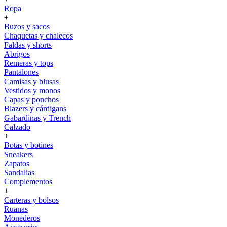
Ropa
+
Buzos y sacos
Chaquetas y chalecos
Faldas y shorts
Abrigos
Remeras y tops
Pantalones
Camisas y blusas
Vestidos y monos
Capas y ponchos
Blazers y cárdigans
Gabardinas y Trench
Calzado
+
Botas y botines
Sneakers
Zapatos
Sandalias
Complementos
+
Carteras y bolsos
Ruanas
Monederos