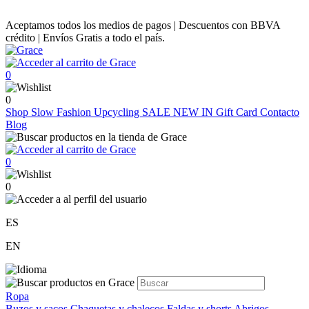
Aceptamos todos los medios de pagos | Descuentos con BBVA
crédito | Envíos Gratis a todo el país.
0
0
Shop
Slow Fashion
Upcycling
SALE
NEW IN
Gift Card
Contacto
Blog
0
0
ES
EN
Ropa
Buzos y sacos
Chaquetas y chalecos
Faldas y shorts
Abrigos