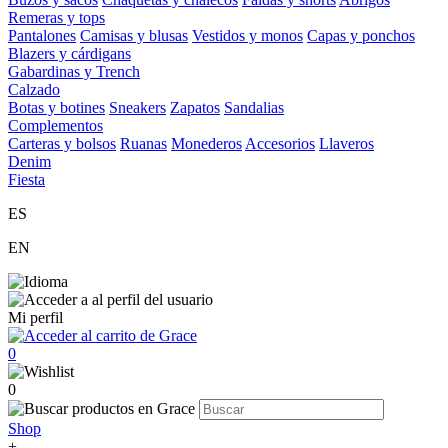
Remeras y tops
Pantalones
Camisas y blusas
Vestidos y monos
Capas y ponchos
Blazers y cárdigans
Gabardinas y Trench
Calzado
Botas y botines
Sneakers
Zapatos
Sandalias
Complementos
Carteras y bolsos
Ruanas
Monederos
Accesorios
Llaveros
Denim
Fiesta
ES
EN
Mi perfil
0
0
Shop
+