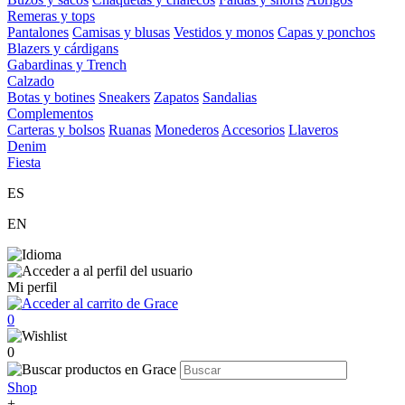
Remeras y tops
Pantalones
Camisas y blusas
Vestidos y monos
Capas y ponchos
Blazers y cárdigans
Gabardinas y Trench
Calzado
Botas y botines
Sneakers
Zapatos
Sandalias
Complementos
Carteras y bolsos
Ruanas
Monederos
Accesorios
Llaveros
Denim
Fiesta
ES
EN
Mi perfil
0
0
Shop
+