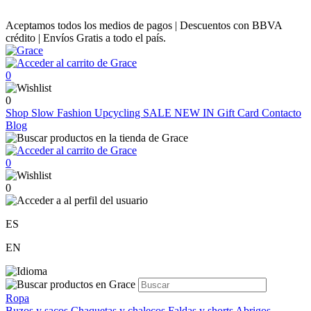
Aceptamos todos los medios de pagos | Descuentos con BBVA
crédito | Envíos Gratis a todo el país.
0
0
Shop
Slow Fashion
Upcycling
SALE
NEW IN
Gift Card
Contacto
Blog
0
0
ES
EN
Ropa
Buzos y sacos
Chaquetas y chalecos
Faldas y shorts
Abrigos