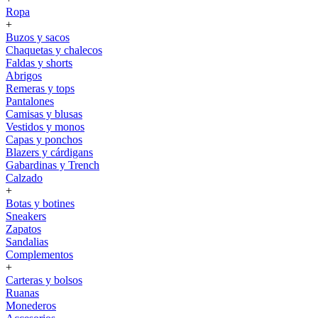
Ropa
+
Buzos y sacos
Chaquetas y chalecos
Faldas y shorts
Abrigos
Remeras y tops
Pantalones
Camisas y blusas
Vestidos y monos
Capas y ponchos
Blazers y cárdigans
Gabardinas y Trench
Calzado
+
Botas y botines
Sneakers
Zapatos
Sandalias
Complementos
+
Carteras y bolsos
Ruanas
Monederos