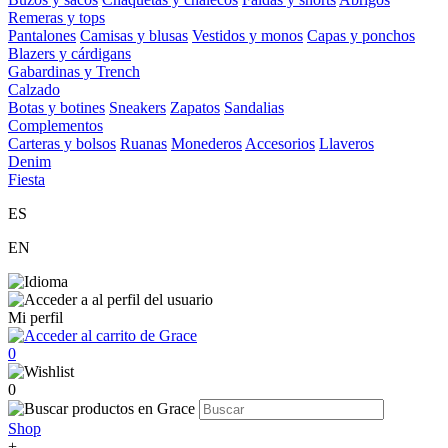
Remeras y tops
Pantalones
Camisas y blusas
Vestidos y monos
Capas y ponchos
Blazers y cárdigans
Gabardinas y Trench
Calzado
Botas y botines
Sneakers
Zapatos
Sandalias
Complementos
Carteras y bolsos
Ruanas
Monederos
Accesorios
Llaveros
Denim
Fiesta
ES
EN
Mi perfil
0
0
Shop
+