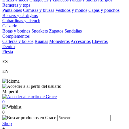
Remeras y tops
Pantalones
Camisas y blusas
Vestidos y monos
Capas y ponchos
Blazers y cárdigans
Gabardinas y Trench
Calzado
Botas y botines
Sneakers
Zapatos
Sandalias
Complementos
Carteras y bolsos
Ruanas
Monederos
Accesorios
Llaveros
Denim
Fiesta
ES
EN
Mi perfil
0
0
Shop
+