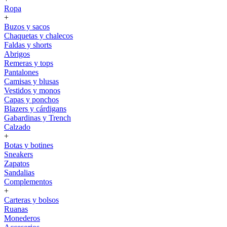
Ropa
+
Buzos y sacos
Chaquetas y chalecos
Faldas y shorts
Abrigos
Remeras y tops
Pantalones
Camisas y blusas
Vestidos y monos
Capas y ponchos
Blazers y cárdigans
Gabardinas y Trench
Calzado
+
Botas y botines
Sneakers
Zapatos
Sandalias
Complementos
+
Carteras y bolsos
Ruanas
Monederos