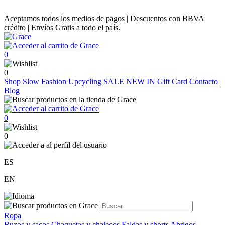
Aceptamos todos los medios de pagos | Descuentos con BBVA
crédito | Envíos Gratis a todo el país.
0
0
Shop
Slow Fashion
Upcycling
SALE
NEW IN
Gift Card
Contacto
Blog
0
0
ES
EN
Ropa
Buzos y sacos
Chaquetas y chalecos
Faldas y shorts
Abrigos