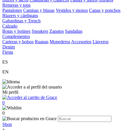
Remeras y tops
Pantalones
Camisas y blusas
Vestidos y monos
Capas y ponchos
Blazers y cárdigans
Gabardinas y Trench
Calzado
Botas y botines
Sneakers
Zapatos
Sandalias
Complementos
Carteras y bolsos
Ruanas
Monederos
Accesorios
Llaveros
Denim
Fiesta
ES
EN
Mi perfil
0
0
Shop
+