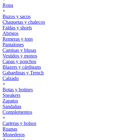
Ropa
+
Buzos y sacos
Chaquetas y chalecos
Faldas y shorts
Abrigos
Remeras y tops
Pantalones
Camisas y blusas
Vestidos y monos
Capas y ponchos
Blazers y cárdigans
Gabardinas y Trench
Calzado
+
Botas y botines
Sneakers
Zapatos
Sandalias
Complementos
+
Carteras y bolsos
Ruanas
Monederos