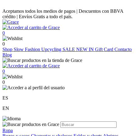
Aceptamos todos los medios de pagos | Descuentos con BBVA
crédito | Envíos Gratis a todo el país.
0
0
Shop
Slow Fashion
Upcycling
SALE
NEW IN
Gift Card
Contacto
Blog
0
0
ES
EN
Ropa
Buzos y sacos
Chaquetas y chalecos
Faldas y shorts
Abrigos