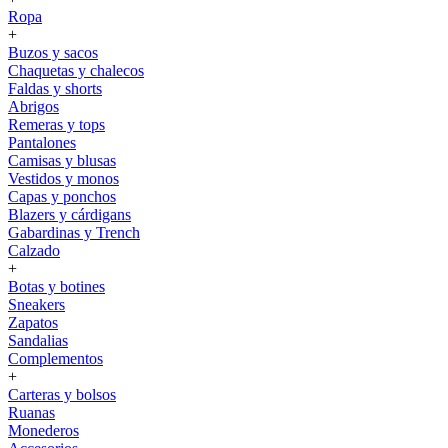
Ropa
+
Buzos y sacos
Chaquetas y chalecos
Faldas y shorts
Abrigos
Remeras y tops
Pantalones
Camisas y blusas
Vestidos y monos
Capas y ponchos
Blazers y cárdigans
Gabardinas y Trench
Calzado
+
Botas y botines
Sneakers
Zapatos
Sandalias
Complementos
+
Carteras y bolsos
Ruanas
Monederos