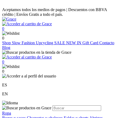
Aceptamos todos los medios de pagos | Descuentos con BBVA
crédito | Envíos Gratis a todo el país.
0
0
Shop
Slow Fashion
Upcycling
SALE
NEW IN
Gift Card
Contacto
Blog
0
0
ES
EN
Ropa
Buzos y sacos
Chaquetas y chalecos
Faldas y shorts
Abrigos