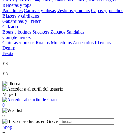
Remeras y tops
Pantalones
Camisas y blusas
Vestidos y monos
Capas y ponchos
Blazers y cárdigans
Gabardinas y Trench
Calzado
Botas y botines
Sneakers
Zapatos
Sandalias
Complementos
Carteras y bolsos
Ruanas
Monederos
Accesorios
Llaveros
Denim
Fiesta
ES
EN
Mi perfil
0
0
Shop
+