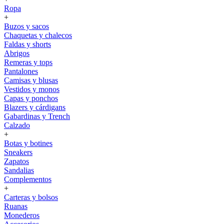
Ropa
+
Buzos y sacos
Chaquetas y chalecos
Faldas y shorts
Abrigos
Remeras y tops
Pantalones
Camisas y blusas
Vestidos y monos
Capas y ponchos
Blazers y cárdigans
Gabardinas y Trench
Calzado
+
Botas y botines
Sneakers
Zapatos
Sandalias
Complementos
+
Carteras y bolsos
Ruanas
Monederos