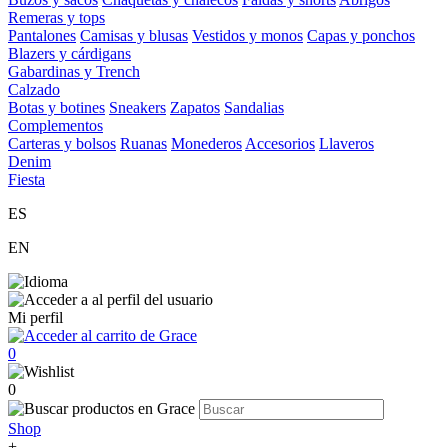
Remeras y tops
Pantalones
Camisas y blusas
Vestidos y monos
Capas y ponchos
Blazers y cárdigans
Gabardinas y Trench
Calzado
Botas y botines
Sneakers
Zapatos
Sandalias
Complementos
Carteras y bolsos
Ruanas
Monederos
Accesorios
Llaveros
Denim
Fiesta
ES
EN
Mi perfil
0
0
Shop
+