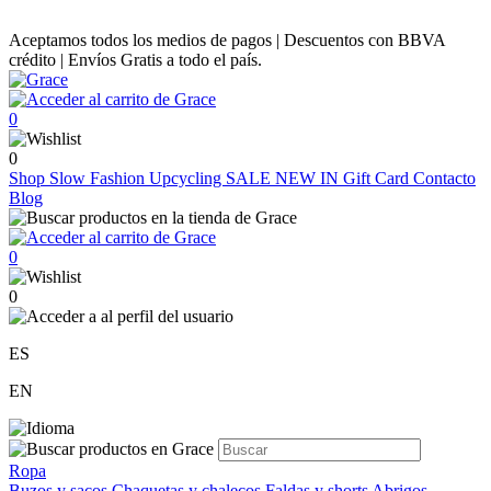
Aceptamos todos los medios de pagos | Descuentos con BBVA
crédito | Envíos Gratis a todo el país.
0
0
Shop
Slow Fashion
Upcycling
SALE
NEW IN
Gift Card
Contacto
Blog
0
0
ES
EN
Ropa
Buzos y sacos
Chaquetas y chalecos
Faldas y shorts
Abrigos