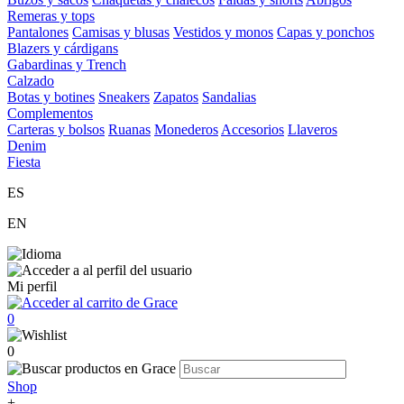
Remeras y tops
Pantalones
Camisas y blusas
Vestidos y monos
Capas y ponchos
Blazers y cárdigans
Gabardinas y Trench
Calzado
Botas y botines
Sneakers
Zapatos
Sandalias
Complementos
Carteras y bolsos
Ruanas
Monederos
Accesorios
Llaveros
Denim
Fiesta
ES
EN
Mi perfil
0
0
Shop
+