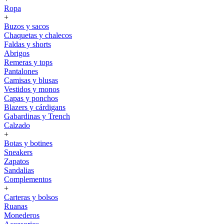
Ropa
+
Buzos y sacos
Chaquetas y chalecos
Faldas y shorts
Abrigos
Remeras y tops
Pantalones
Camisas y blusas
Vestidos y monos
Capas y ponchos
Blazers y cárdigans
Gabardinas y Trench
Calzado
+
Botas y botines
Sneakers
Zapatos
Sandalias
Complementos
+
Carteras y bolsos
Ruanas
Monederos