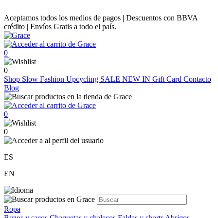
Aceptamos todos los medios de pagos | Descuentos con BBVA
crédito | Envíos Gratis a todo el país.
0
0
Shop
Slow Fashion
Upcycling
SALE
NEW IN
Gift Card
Contacto
Blog
0
0
ES
EN
Ropa
Buzos y sacos
Chaquetas y chalecos
Faldas y shorts
Abrigos