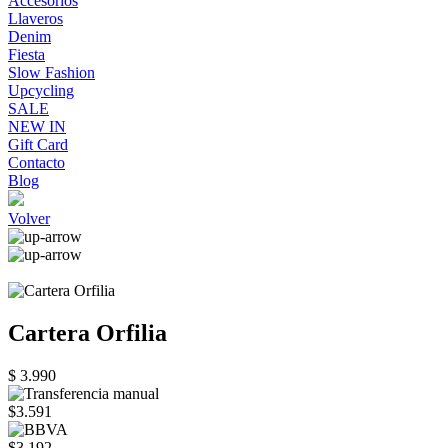
Accesorios
Llaveros
Denim
Fiesta
Slow Fashion
Upcycling
SALE
NEW IN
Gift Card
Contacto
Blog
Volver
Cartera Orfilia
$ 3.990
$3.591
$3.192