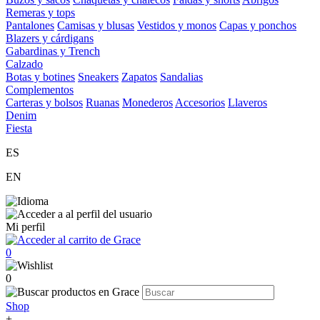
Remeras y tops
Pantalones
Camisas y blusas
Vestidos y monos
Capas y ponchos
Blazers y cárdigans
Gabardinas y Trench
Calzado
Botas y botines
Sneakers
Zapatos
Sandalias
Complementos
Carteras y bolsos
Ruanas
Monederos
Accesorios
Llaveros
Denim
Fiesta
ES
EN
Mi perfil
0
0
Shop
+