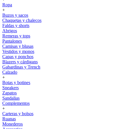
Ropa
+
Buzos y sacos
Chaquetas y chalecos
Faldas y shorts
Abrigos
Remeras y tops
Pantalones
Camisas y blusas
Vestidos y monos
Capas y ponchos
Blazers y cárdigans
Gabardinas y Trench
Calzado
+
Botas y botines
Sneakers
Zapatos
Sandalias
Complementos
+
Carteras y bolsos
Ruanas
Monederos