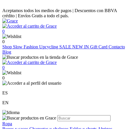
Aceptamos todos los medios de pagos | Descuentos con BBVA
crédito | Envíos Gratis a todo el país.
0
0
Shop
Slow Fashion
Upcycling
SALE
NEW IN
Gift Card
Contacto
Blog
0
0
ES
EN
Ropa
Buzos y sacos
Chaquetas y chalecos
Faldas y shorts
Abrigos