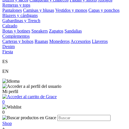
Remeras y tops
Pantalones
Camisas y blusas
Vestidos y monos
Capas y ponchos
Blazers y cárdigans
Gabardinas y Trench
Calzado
Botas y botines
Sneakers
Zapatos
Sandalias
Complementos
Carteras y bolsos
Ruanas
Monederos
Accesorios
Llaveros
Denim
Fiesta
ES
EN
Mi perfil
0
0
Shop
+