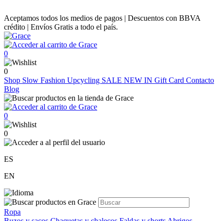
Aceptamos todos los medios de pagos | Descuentos con BBVA
crédito | Envíos Gratis a todo el país.
0
0
Shop
Slow Fashion
Upcycling
SALE
NEW IN
Gift Card
Contacto
Blog
0
0
ES
EN
Ropa
Buzos y sacos
Chaquetas y chalecos
Faldas y shorts
Abrigos