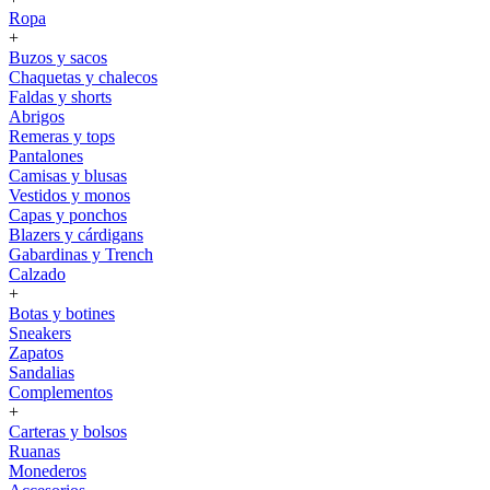
Ropa
+
Buzos y sacos
Chaquetas y chalecos
Faldas y shorts
Abrigos
Remeras y tops
Pantalones
Camisas y blusas
Vestidos y monos
Capas y ponchos
Blazers y cárdigans
Gabardinas y Trench
Calzado
+
Botas y botines
Sneakers
Zapatos
Sandalias
Complementos
+
Carteras y bolsos
Ruanas
Monederos