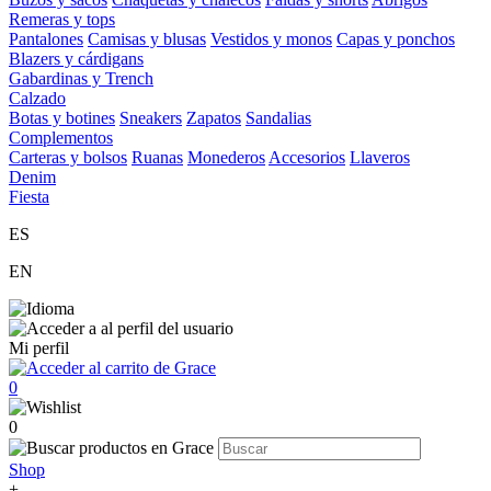
Remeras y tops
Pantalones
Camisas y blusas
Vestidos y monos
Capas y ponchos
Blazers y cárdigans
Gabardinas y Trench
Calzado
Botas y botines
Sneakers
Zapatos
Sandalias
Complementos
Carteras y bolsos
Ruanas
Monederos
Accesorios
Llaveros
Denim
Fiesta
ES
EN
Mi perfil
0
0
Shop
+