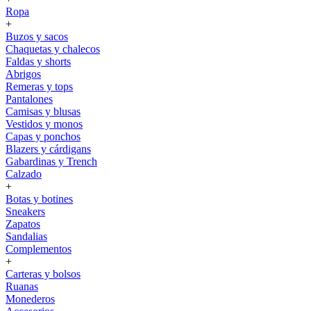
Ropa
+
Buzos y sacos
Chaquetas y chalecos
Faldas y shorts
Abrigos
Remeras y tops
Pantalones
Camisas y blusas
Vestidos y monos
Capas y ponchos
Blazers y cárdigans
Gabardinas y Trench
Calzado
+
Botas y botines
Sneakers
Zapatos
Sandalias
Complementos
+
Carteras y bolsos
Ruanas
Monederos