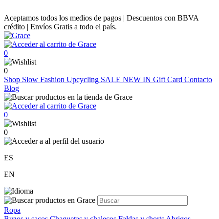
Aceptamos todos los medios de pagos | Descuentos con BBVA
crédito | Envíos Gratis a todo el país.
0
0
Shop
Slow Fashion
Upcycling
SALE
NEW IN
Gift Card
Contacto
Blog
0
0
ES
EN
Ropa
Buzos y sacos
Chaquetas y chalecos
Faldas y shorts
Abrigos