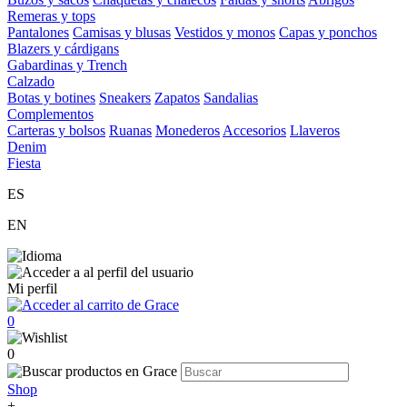
Remeras y tops
Pantalones
Camisas y blusas
Vestidos y monos
Capas y ponchos
Blazers y cárdigans
Gabardinas y Trench
Calzado
Botas y botines
Sneakers
Zapatos
Sandalias
Complementos
Carteras y bolsos
Ruanas
Monederos
Accesorios
Llaveros
Denim
Fiesta
ES
EN
Mi perfil
0
0
Shop
+