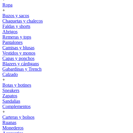
Ropa
+
Buzos y sacos
Chaquetas y chalecos
Faldas y shorts
Abrigos
Remeras y tops
Pantalones
Camisas y blusas
Vestidos y monos
Capas y ponchos
Blazers y cárdigans
Gabardinas y Trench
Calzado
+
Botas y botines
Sneakers
Zapatos
Sandalias
Complementos
+
Carteras y bolsos
Ruanas
Monederos