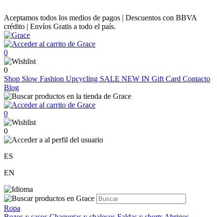
Aceptamos todos los medios de pagos | Descuentos con BBVA
crédito | Envíos Gratis a todo el país.
0
0
Shop
Slow Fashion
Upcycling
SALE
NEW IN
Gift Card
Contacto
Blog
0
0
ES
EN
Ropa
Buzos y sacos
Chaquetas y chalecos
Faldas y shorts
Abrigos