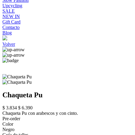
Slow Fashion
Upcycling
SALE
NEW IN
Gift Card
Contacto
Blog
Volver
Chaqueta Pu
$ 3.834
$ 6.390
Chaqueta Pu con arabescos y con cinto.
Pre-order
Color
Negro
Guía de talles