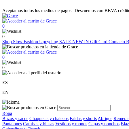
Aceptamos todos los medios de pagos | Descuentos con BBVA crédito |
0
0
Shop
Slow Fashion
Upcycling
SALE
NEW IN
Gift Card
Contacto
B
0
0
ES
EN
Ropa
Buzos y sacos
Chaquetas y chalecos
Faldas y shorts
Abrigos
Remeras
Pantalones
Camisas y blusas
Vestidos y monos
Capas y ponchos
Blaz
Gabardinas y Trench