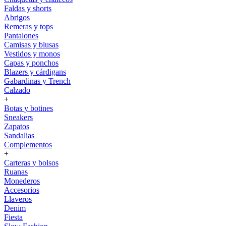
Faldas y shorts
Abrigos
Remeras y tops
Pantalones
Camisas y blusas
Vestidos y monos
Capas y ponchos
Blazers y cárdigans
Gabardinas y Trench
Calzado
+
Botas y botines
Sneakers
Zapatos
Sandalias
Complementos
+
Carteras y bolsos
Ruanas
Monederos
Accesorios
Llaveros
Denim
Fiesta