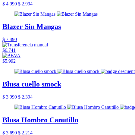
$ 4.990
$ 2.994
Blazer Sin Mangas
$ 7.490
$6.741
$5.992
Blusa cuello smock
$ 3.990
$ 2.394
Blusa Hombro Canutillo
$ 3.690
$ 2.214