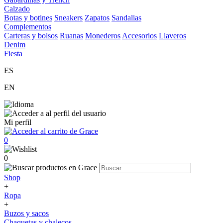
Calzado
Botas y botines
Sneakers
Zapatos
Sandalias
Complementos
Carteras y bolsos
Ruanas
Monederos
Accesorios
Llaveros
Denim
Fiesta
ES
EN
Mi perfil
0
0
Shop
+
Ropa
+
Buzos y sacos
Chaquetas y chalecos