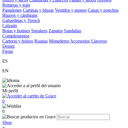
Remeras y tops
Pantalones
Camisas y blusas
Vestidos y monos
Capas y ponchos
Blazers y cárdigans
Gabardinas y Trench
Calzado
Botas y botines
Sneakers
Zapatos
Sandalias
Complementos
Carteras y bolsos
Ruanas
Monederos
Accesorios
Llaveros
Denim
Fiesta
ES
EN
Mi perfil
0
0
Shop
+