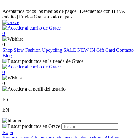
Aceptamos todos los medios de pagos | Descuentos con BBVA
crédito | Envíos Gratis a todo el país.
0
0
Shop
Slow Fashion
Upcycling
SALE
NEW IN
Gift Card
Contacto
Blog
0
0
ES
EN
Ropa
Buzos y sacos
Chaquetas y chalecos
Faldas y shorts
Abrigos