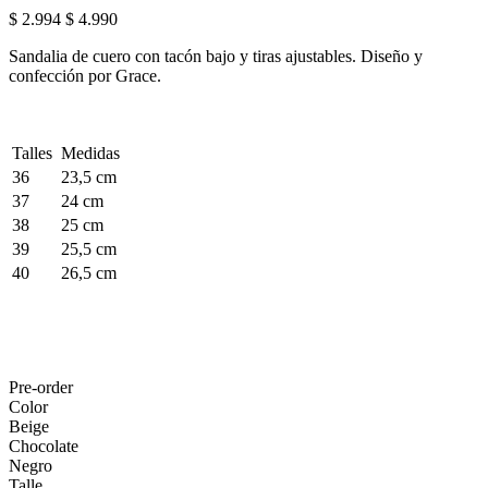
$ 2.994
$ 4.990
Sandalia de cuero con tacón bajo y tiras ajustables. Diseño y
confección por Grace.
Talles
Medidas
36
23,5 cm
37
24 cm
38
25 cm
39
25,5 cm
40
26,5 cm
Pre-order
Color
Beige
Chocolate
Negro
Talle