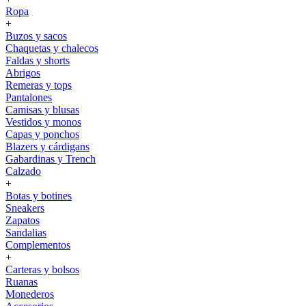
Ropa
+
Buzos y sacos
Chaquetas y chalecos
Faldas y shorts
Abrigos
Remeras y tops
Pantalones
Camisas y blusas
Vestidos y monos
Capas y ponchos
Blazers y cárdigans
Gabardinas y Trench
Calzado
+
Botas y botines
Sneakers
Zapatos
Sandalias
Complementos
+
Carteras y bolsos
Ruanas
Monederos