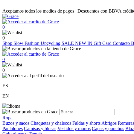
Aceptamos todos los medios de pagos | Descuentos con BBVA crédito |
0
0
Shop
Slow Fashion
Upcycling
SALE
NEW IN
Gift Card
Contacto
B
0
0
ES
EN
Ropa
Buzos y sacos
Chaquetas y chalecos
Faldas y shorts
Abrigos
Remeras
Pantalones
Camisas y blusas
Vestidos y monos
Capas y ponchos
Blaz
Gabardinas y Trench