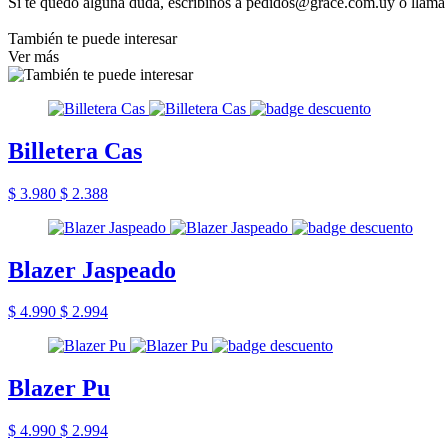
Si te quedó alguna duda, escribinos a pedidos@grace.com.uy o llama
También te puede interesar
Ver más
Billetera Cas
$ 3.980
$ 2.388
Blazer Jaspeado
$ 4.990
$ 2.994
Blazer Pu
$ 4.990
$ 2.994