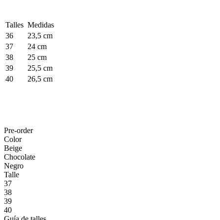
Talles
Medidas
36
23,5 cm
37
24 cm
38
25 cm
39
25,5 cm
40
26,5 cm
Pre-order
Color
Beige
Chocolate
Negro
Talle
37
38
39
40
Guía de talles