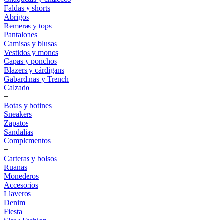
Faldas y shorts
Abrigos
Remeras y tops
Pantalones
Camisas y blusas
Vestidos y monos
Capas y ponchos
Blazers y cárdigans
Gabardinas y Trench
Calzado
+
Botas y botines
Sneakers
Zapatos
Sandalias
Complementos
+
Carteras y bolsos
Ruanas
Monederos
Accesorios
Llaveros
Denim
Fiesta