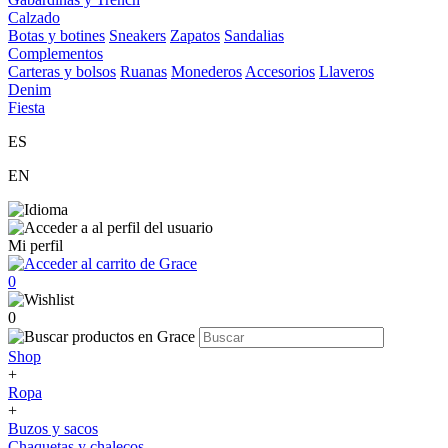
Calzado
Botas y botines
Sneakers
Zapatos
Sandalias
Complementos
Carteras y bolsos
Ruanas
Monederos
Accesorios
Llaveros
Denim
Fiesta
ES
EN
Mi perfil
0
0
Shop
+
Ropa
+
Buzos y sacos
Chaquetas y chalecos