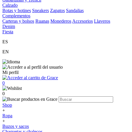
Calzado
Botas y botines
Sneakers
Zapatos
Sandalias
Complementos
Carteras y bolsos
Ruanas
Monederos
Accesorios
Llaveros
Denim
Fiesta
ES
EN
Mi perfil
0
0
Shop
+
Ropa
+
Buzos y sacos
Chaquetas y chalecos