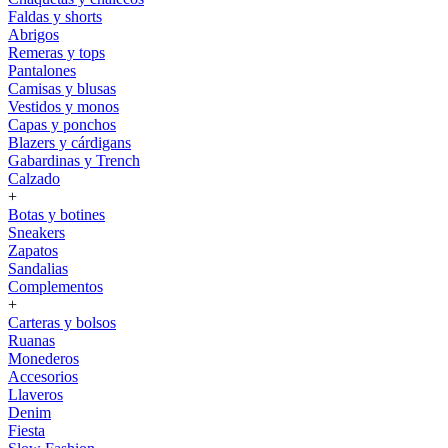
Faldas y shorts
Abrigos
Remeras y tops
Pantalones
Camisas y blusas
Vestidos y monos
Capas y ponchos
Blazers y cárdigans
Gabardinas y Trench
Calzado
+
Botas y botines
Sneakers
Zapatos
Sandalias
Complementos
+
Carteras y bolsos
Ruanas
Monederos
Accesorios
Llaveros
Denim
Fiesta