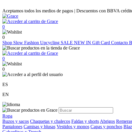
Aceptamos todos los medios de pagos | Descuentos con BBVA crédito |
0
0
Shop
Slow Fashion
Upcycling
SALE
NEW IN
Gift Card
Contacto
B
0
0
ES
EN
Ropa
Buzos y sacos
Chaquetas y chalecos
Faldas y shorts
Abrigos
Remeras
Pantalones
Camisas y blusas
Vestidos y monos
Capas y ponchos
Blaz
Gabardinas y Trench