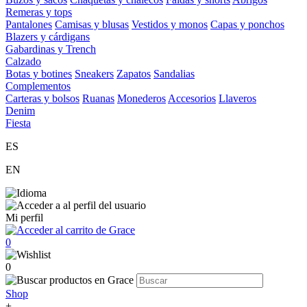
Remeras y tops
Pantalones
Camisas y blusas
Vestidos y monos
Capas y ponchos
Blazers y cárdigans
Gabardinas y Trench
Calzado
Botas y botines
Sneakers
Zapatos
Sandalias
Complementos
Carteras y bolsos
Ruanas
Monederos
Accesorios
Llaveros
Denim
Fiesta
ES
EN
Mi perfil
0
0
Shop
+