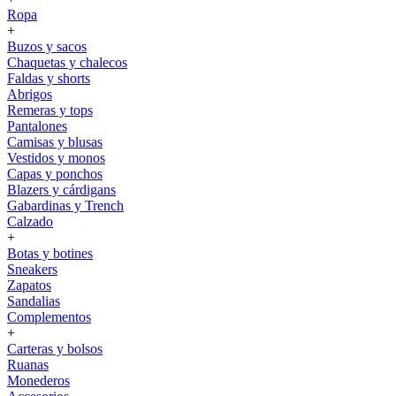
Ropa
+
Buzos y sacos
Chaquetas y chalecos
Faldas y shorts
Abrigos
Remeras y tops
Pantalones
Camisas y blusas
Vestidos y monos
Capas y ponchos
Blazers y cárdigans
Gabardinas y Trench
Calzado
+
Botas y botines
Sneakers
Zapatos
Sandalias
Complementos
+
Carteras y bolsos
Ruanas
Monederos