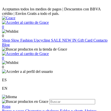
Aceptamos todos los medios de pagos | Descuentos con BBVA
crédito | Envíos Gratis a todo el país.
0
0
Shop
Slow Fashion
Upcycling
SALE
NEW IN
Gift Card
Contacto
Blog
0
0
ES
EN
Ropa
Buzos y sacos
Chaquetas y chalecos
Faldas y shorts
Abrigos