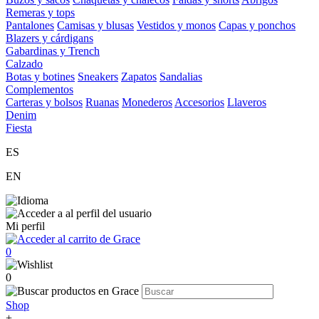
Remeras y tops
Pantalones
Camisas y blusas
Vestidos y monos
Capas y ponchos
Blazers y cárdigans
Gabardinas y Trench
Calzado
Botas y botines
Sneakers
Zapatos
Sandalias
Complementos
Carteras y bolsos
Ruanas
Monederos
Accesorios
Llaveros
Denim
Fiesta
ES
EN
Mi perfil
0
0
Shop
+