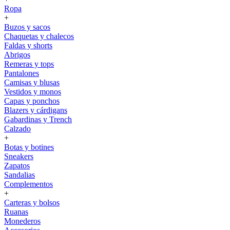
Ropa
+
Buzos y sacos
Chaquetas y chalecos
Faldas y shorts
Abrigos
Remeras y tops
Pantalones
Camisas y blusas
Vestidos y monos
Capas y ponchos
Blazers y cárdigans
Gabardinas y Trench
Calzado
+
Botas y botines
Sneakers
Zapatos
Sandalias
Complementos
+
Carteras y bolsos
Ruanas
Monederos