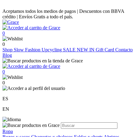
Aceptamos todos los medios de pagos | Descuentos con BBVA
crédito | Envíos Gratis a todo el país.
0
0
Shop
Slow Fashion
Upcycling
SALE
NEW IN
Gift Card
Contacto
Blog
0
0
ES
EN
Ropa
Buzos y sacos
Chaquetas y chalecos
Faldas y shorts
Abrigos