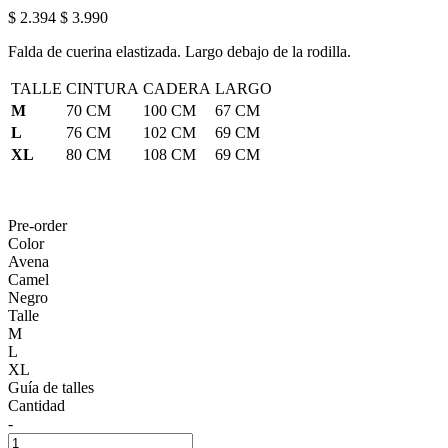
$ 2.394
$ 3.990
Falda de cuerina elastizada. Largo debajo de la rodilla.
TALLE
CINTURA
CADERA
LARGO
M
70 CM
100 CM
67 CM
L
76 CM
102 CM
69 CM
XL
80 CM
108 CM
69 CM
Pre-order
Color
Avena
Camel
Negro
Talle
M
L
XL
Guía de talles
Cantidad
-