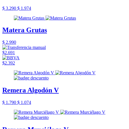
$ 3.290
$ 1.974
Matera Grutas
$ 2.990
$2.691
$2.392
Remera Algodón V
$ 1.790
$ 1.074