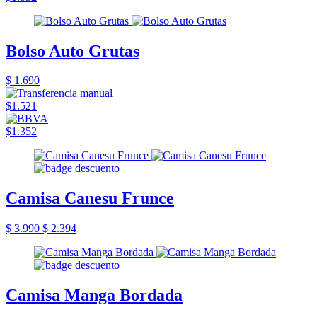
Bolso Auto Grutas
$ 1.690
$1.521
$1.352
Camisa Canesu Frunce
$ 3.990
$ 2.394
Camisa Manga Bordada