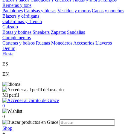
Remeras y tops
Pantalones
Camisas y blusas
Vestidos y monos
Capas y ponchos
Blazers y cárdigans
Gabardinas y Trench
Calzado
Botas y botines
Sneakers
Zapatos
Sandalias
Complementos
Carteras y bolsos
Ruanas
Monederos
Accesorios
Llaveros
Denim
Fiesta
ES
EN
Mi perfil
0
0
Shop
+