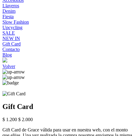
Accesorios
Llaveros
Denim
Fiesta
Slow Fashion
Upcycling
SALE
NEW IN
Gift Card
Contacto
Blog
Volver
Gift Card
$ 1.200
$ 2.000
Gift Card de Grace válida para usar en nuestra web, con el monto
que elijas. Una vez realizada la compra nosotros enviamos la misma