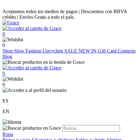
Aceptamos todos los medios de pagos | Descuentos con BBVA
crédito | Envíos Gratis a todo el país.
0
0
Shop
Slow Fashion
Upcycling
SALE
NEW IN
Gift Card
Contacto
Blog
0
0
ES
EN
Ropa
Buzos y sacos
Chaquetas y chalecos
Faldas y shorts
Abrigos