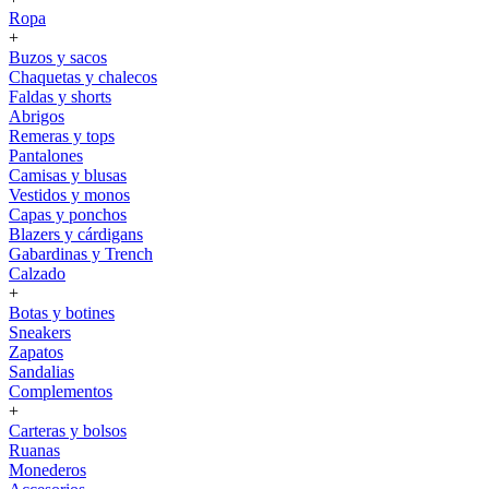
Ropa
+
Buzos y sacos
Chaquetas y chalecos
Faldas y shorts
Abrigos
Remeras y tops
Pantalones
Camisas y blusas
Vestidos y monos
Capas y ponchos
Blazers y cárdigans
Gabardinas y Trench
Calzado
+
Botas y botines
Sneakers
Zapatos
Sandalias
Complementos
+
Carteras y bolsos
Ruanas
Monederos