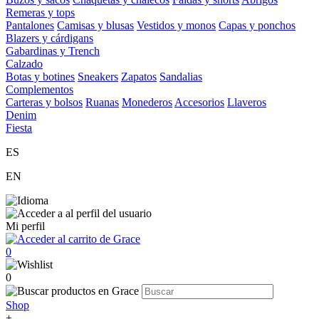
Remeras y tops
Pantalones
Camisas y blusas
Vestidos y monos
Capas y ponchos
Blazers y cárdigans
Gabardinas y Trench
Calzado
Botas y botines
Sneakers
Zapatos
Sandalias
Complementos
Carteras y bolsos
Ruanas
Monederos
Accesorios
Llaveros
Denim
Fiesta
ES
EN
Mi perfil
0
0
Shop
+