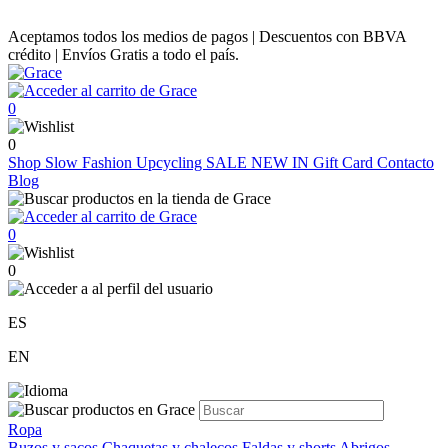
Aceptamos todos los medios de pagos | Descuentos con BBVA
crédito | Envíos Gratis a todo el país.
0
0
Shop
Slow Fashion
Upcycling
SALE
NEW IN
Gift Card
Contacto
Blog
0
0
ES
EN
Ropa
Buzos y sacos
Chaquetas y chalecos
Faldas y shorts
Abrigos