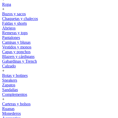
Ropa
+
Buzos y sacos
Chaquetas y chalecos
Faldas y shorts
Abrigos
Remeras y tops
Pantalones
Camisas y blusas
Vestidos y monos
Capas y ponchos
Blazers y cárdigans
Gabardinas y Trench
Calzado
+
Botas y botines
Sneakers
Zapatos
Sandalias
Complementos
+
Carteras y bolsos
Ruanas
Monederos