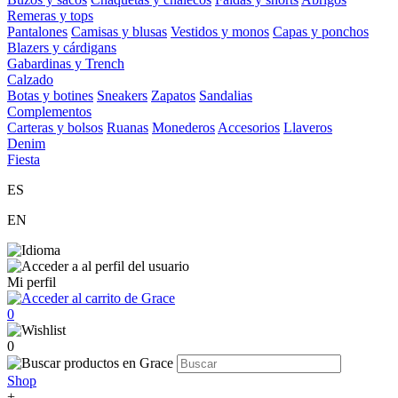
Remeras y tops
Pantalones
Camisas y blusas
Vestidos y monos
Capas y ponchos
Blazers y cárdigans
Gabardinas y Trench
Calzado
Botas y botines
Sneakers
Zapatos
Sandalias
Complementos
Carteras y bolsos
Ruanas
Monederos
Accesorios
Llaveros
Denim
Fiesta
ES
EN
Mi perfil
0
0
Shop
+