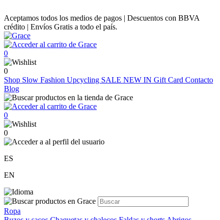
Aceptamos todos los medios de pagos | Descuentos con BBVA
crédito | Envíos Gratis a todo el país.
0
0
Shop
Slow Fashion
Upcycling
SALE
NEW IN
Gift Card
Contacto
Blog
0
0
ES
EN
Ropa
Buzos y sacos
Chaquetas y chalecos
Faldas y shorts
Abrigos