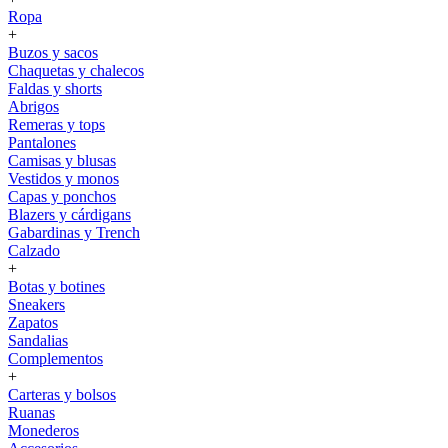
Ropa
+
Buzos y sacos
Chaquetas y chalecos
Faldas y shorts
Abrigos
Remeras y tops
Pantalones
Camisas y blusas
Vestidos y monos
Capas y ponchos
Blazers y cárdigans
Gabardinas y Trench
Calzado
+
Botas y botines
Sneakers
Zapatos
Sandalias
Complementos
+
Carteras y bolsos
Ruanas
Monederos