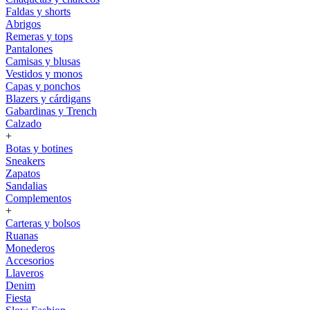
Faldas y shorts
Abrigos
Remeras y tops
Pantalones
Camisas y blusas
Vestidos y monos
Capas y ponchos
Blazers y cárdigans
Gabardinas y Trench
Calzado
+
Botas y botines
Sneakers
Zapatos
Sandalias
Complementos
+
Carteras y bolsos
Ruanas
Monederos
Accesorios
Llaveros
Denim
Fiesta