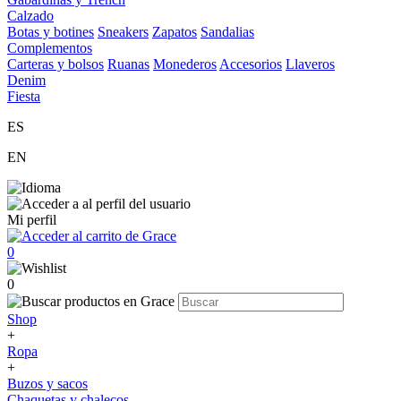
Calzado
Botas y botines
Sneakers
Zapatos
Sandalias
Complementos
Carteras y bolsos
Ruanas
Monederos
Accesorios
Llaveros
Denim
Fiesta
ES
EN
Mi perfil
0
0
Shop
+
Ropa
+
Buzos y sacos
Chaquetas y chalecos