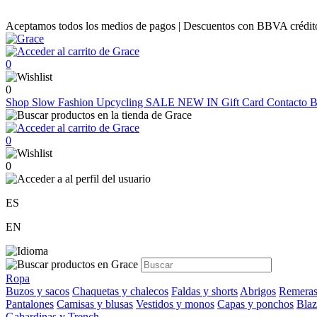
Aceptamos todos los medios de pagos | Descuentos con BBVA crédito |
0
0
Shop
Slow Fashion
Upcycling
SALE
NEW IN
Gift Card
Contacto
B
0
0
ES
EN
Ropa
Buzos y sacos
Chaquetas y chalecos
Faldas y shorts
Abrigos
Remeras
Pantalones
Camisas y blusas
Vestidos y monos
Capas y ponchos
Blaz
Gabardinas y Trench