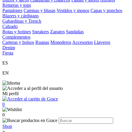
Remeras y tops
Pantalones
Camisas y blusas
Vestidos y monos
Capas y ponchos
Blazers y cárdigans
Gabardinas y Trench
Calzado
Botas y botines
Sneakers
Zapatos
Sandalias
Complementos
Carteras y bolsos
Ruanas
Monederos
Accesorios
Llaveros
Denim
Fiesta
ES
EN
Mi perfil
0
0
Shop
+