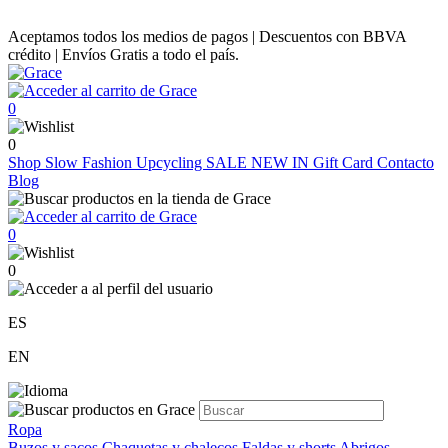
Aceptamos todos los medios de pagos | Descuentos con BBVA
crédito | Envíos Gratis a todo el país.
0
0
Shop
Slow Fashion
Upcycling
SALE
NEW IN
Gift Card
Contacto
Blog
0
0
ES
EN
Ropa
Buzos y sacos
Chaquetas y chalecos
Faldas y shorts
Abrigos