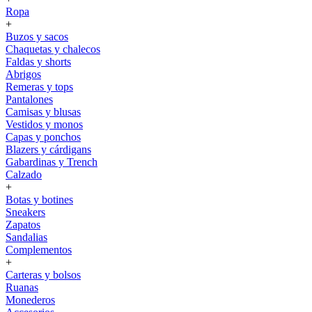
Ropa
+
Buzos y sacos
Chaquetas y chalecos
Faldas y shorts
Abrigos
Remeras y tops
Pantalones
Camisas y blusas
Vestidos y monos
Capas y ponchos
Blazers y cárdigans
Gabardinas y Trench
Calzado
+
Botas y botines
Sneakers
Zapatos
Sandalias
Complementos
+
Carteras y bolsos
Ruanas
Monederos