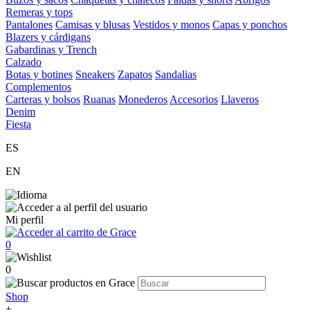
Remeras y tops
Pantalones
Camisas y blusas
Vestidos y monos
Capas y ponchos
Blazers y cárdigans
Gabardinas y Trench
Calzado
Botas y botines
Sneakers
Zapatos
Sandalias
Complementos
Carteras y bolsos
Ruanas
Monederos
Accesorios
Llaveros
Denim
Fiesta
ES
EN
Mi perfil
0
0
Shop
+