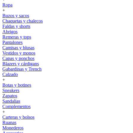
Ropa
+
Buzos y sacos
Chaquetas y chalecos
Faldas y shorts
Abrigos
Remeras y tops
Pantalones
Camisas y blusas
Vestidos y monos
Capas y ponchos
Blazers y cárdigans
Gabardinas y Trench
Calzado
+
Botas y botines
Sneakers
Zapatos
Sandalias
Complementos
+
Carteras y bolsos
Ruanas
Monederos