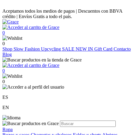
Aceptamos todos los medios de pagos | Descuentos con BBVA
crédito | Envíos Gratis a todo el país.
0
0
Shop
Slow Fashion
Upcycling
SALE
NEW IN
Gift Card
Contacto
Blog
0
0
ES
EN
Ropa
Buzos y sacos
Chaquetas y chalecos
Faldas y shorts
Abrigos