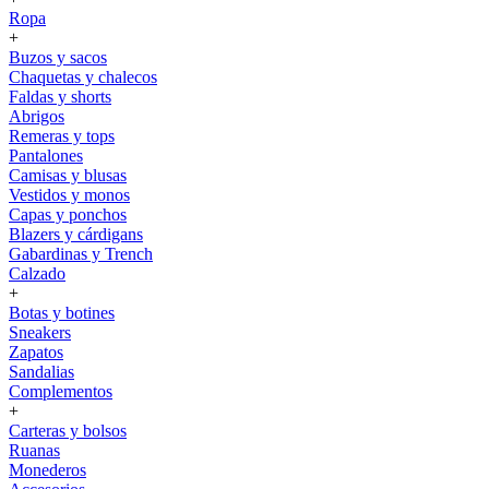
Ropa
+
Buzos y sacos
Chaquetas y chalecos
Faldas y shorts
Abrigos
Remeras y tops
Pantalones
Camisas y blusas
Vestidos y monos
Capas y ponchos
Blazers y cárdigans
Gabardinas y Trench
Calzado
+
Botas y botines
Sneakers
Zapatos
Sandalias
Complementos
+
Carteras y bolsos
Ruanas
Monederos