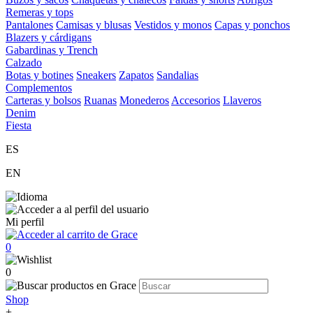
Remeras y tops
Pantalones
Camisas y blusas
Vestidos y monos
Capas y ponchos
Blazers y cárdigans
Gabardinas y Trench
Calzado
Botas y botines
Sneakers
Zapatos
Sandalias
Complementos
Carteras y bolsos
Ruanas
Monederos
Accesorios
Llaveros
Denim
Fiesta
ES
EN
Mi perfil
0
0
Shop
+