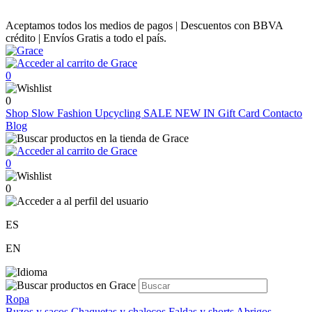
Aceptamos todos los medios de pagos | Descuentos con BBVA
crédito | Envíos Gratis a todo el país.
0
0
Shop
Slow Fashion
Upcycling
SALE
NEW IN
Gift Card
Contacto
Blog
0
0
ES
EN
Ropa
Buzos y sacos
Chaquetas y chalecos
Faldas y shorts
Abrigos