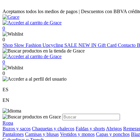
Aceptamos todos los medios de pagos | Descuentos con BBVA crédito |
0
0
Shop
Slow Fashion
Upcycling
SALE
NEW IN
Gift Card
Contacto
B
0
0
ES
EN
Ropa
Buzos y sacos
Chaquetas y chalecos
Faldas y shorts
Abrigos
Remeras
Pantalones
Camisas y blusas
Vestidos y monos
Capas y ponchos
Blaz
Gabardinas y Trench