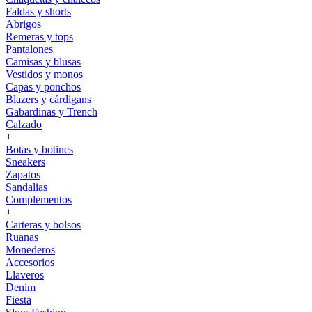
Faldas y shorts
Abrigos
Remeras y tops
Pantalones
Camisas y blusas
Vestidos y monos
Capas y ponchos
Blazers y cárdigans
Gabardinas y Trench
Calzado
+
Botas y botines
Sneakers
Zapatos
Sandalias
Complementos
+
Carteras y bolsos
Ruanas
Monederos
Accesorios
Llaveros
Denim
Fiesta