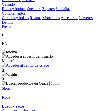
Calzado
Botas y botines
Sneakers
Zapatos
Sandalias
Complementos
Carteras y bolsos
Ruanas
Monederos
Accesorios
Llaveros
Denim
Fiesta
ES
EN
Mi perfil
0
0
Shop
+
Ropa
+
Buzos y sacos
Chaquetas y chalecos