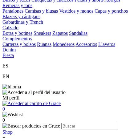
Remeras y tops
Pantalones
Camisas y blusas
Vestidos y monos
Capas y ponchos
Blazers y cárdigans
Gabardinas y Trench
Calzado
Botas y botines
Sneakers
Zapatos
Sandalias
Complementos
Carteras y bolsos
Ruanas
Monederos
Accesorios
Llaveros
Denim
Fiesta
ES
EN
Mi perfil
0
0
Shop
+