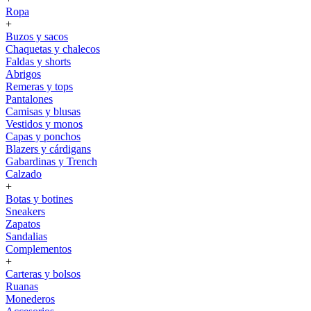
Ropa
+
Buzos y sacos
Chaquetas y chalecos
Faldas y shorts
Abrigos
Remeras y tops
Pantalones
Camisas y blusas
Vestidos y monos
Capas y ponchos
Blazers y cárdigans
Gabardinas y Trench
Calzado
+
Botas y botines
Sneakers
Zapatos
Sandalias
Complementos
+
Carteras y bolsos
Ruanas
Monederos