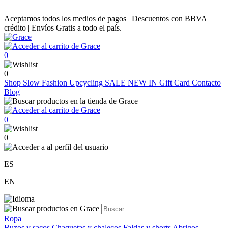
Aceptamos todos los medios de pagos | Descuentos con BBVA
crédito | Envíos Gratis a todo el país.
0
0
Shop
Slow Fashion
Upcycling
SALE
NEW IN
Gift Card
Contacto
Blog
0
0
ES
EN
Ropa
Buzos y sacos
Chaquetas y chalecos
Faldas y shorts
Abrigos