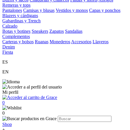
Remeras y tops
Pantalones
Camisas y blusas
Vestidos y monos
Capas y ponchos
Blazers y cárdigans
Gabardinas y Trench
Calzado
Botas y botines
Sneakers
Zapatos
Sandalias
Complementos
Carteras y bolsos
Ruanas
Monederos
Accesorios
Llaveros
Denim
Fiesta
ES
EN
Mi perfil
0
0
Shop
+