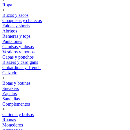
Ropa
+
Buzos y sacos
Chaquetas y chalecos
Faldas y shorts
Abrigos
Remeras y tops
Pantalones
Camisas y blusas
Vestidos y monos
Capas y ponchos
Blazers y cárdigans
Gabardinas y Trench
Calzado
+
Botas y botines
Sneakers
Zapatos
Sandalias
Complementos
+
Carteras y bolsos
Ruanas
Monederos