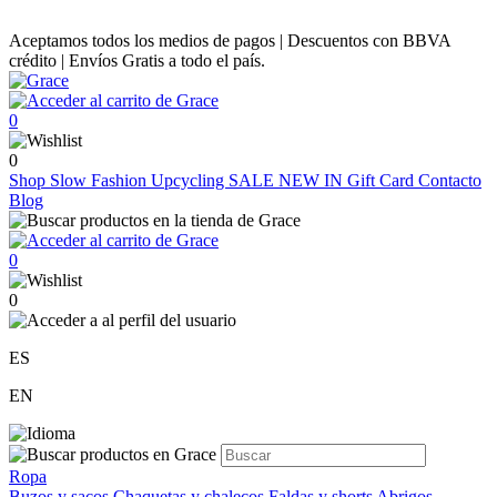
Aceptamos todos los medios de pagos | Descuentos con BBVA
crédito | Envíos Gratis a todo el país.
0
0
Shop
Slow Fashion
Upcycling
SALE
NEW IN
Gift Card
Contacto
Blog
0
0
ES
EN
Ropa
Buzos y sacos
Chaquetas y chalecos
Faldas y shorts
Abrigos