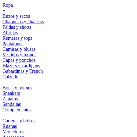
Ropa
+
Buzos y sacos
Chaquetas y chalecos
Faldas y shorts
Abrigos
Remeras y tops
Pantalones
Camisas y blusas
Vestidos y monos
Capas y ponchos
Blazers y cárdigans
Gabardinas y Trench
Calzado
+
Botas y botines
Sneakers
Zapatos
Sandalias
Complementos
+
Carteras y bolsos
Ruanas
Monederos