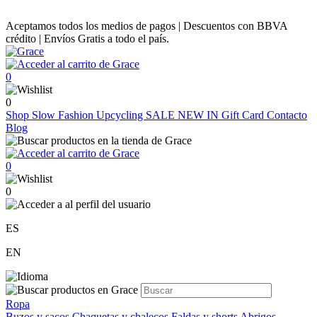
Aceptamos todos los medios de pagos | Descuentos con BBVA
crédito | Envíos Gratis a todo el país.
0
0
Shop
Slow Fashion
Upcycling
SALE
NEW IN
Gift Card
Contacto
Blog
0
0
ES
EN
Ropa
Buzos y sacos
Chaquetas y chalecos
Faldas y shorts
Abrigos