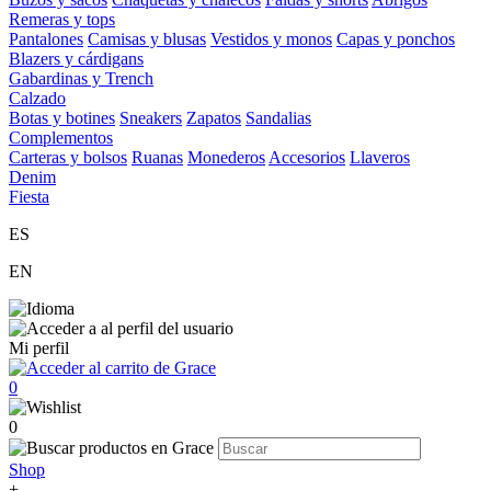
Remeras y tops
Pantalones
Camisas y blusas
Vestidos y monos
Capas y ponchos
Blazers y cárdigans
Gabardinas y Trench
Calzado
Botas y botines
Sneakers
Zapatos
Sandalias
Complementos
Carteras y bolsos
Ruanas
Monederos
Accesorios
Llaveros
Denim
Fiesta
ES
EN
Mi perfil
0
0
Shop
+