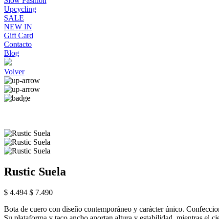
Slow Fashion
Upcycling
SALE
NEW IN
Gift Card
Contacto
Blog
Volver
Rustic Suela
$ 4.494
$ 7.490
Bota de cuero con diseño contemporáneo y carácter único. Confecciona
Su plataforma y taco ancho aportan altura y estabilidad, mientras el cier