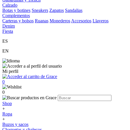
Calzado
Botas y botines
Sneakers
Zapatos
Sandalias
Complementos
Carteras y bolsos
Ruanas
Monederos
Accesorios
Llaveros
Denim
Fiesta
ES
EN
Mi perfil
0
0
Shop
+
Ropa
+
Buzos y sacos
Chaquetas y chalecos