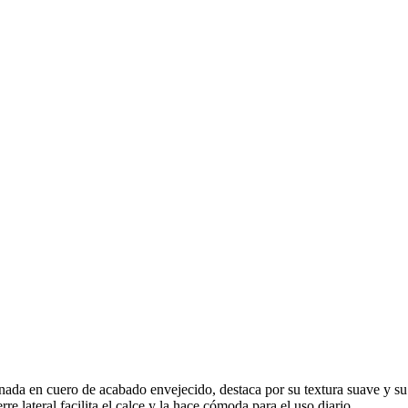
da en cuero de acabado envejecido, destaca por su textura suave y su 
re lateral facilita el calce y la hace cómoda para el uso diario.