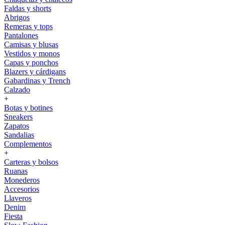
Faldas y shorts
Abrigos
Remeras y tops
Pantalones
Camisas y blusas
Vestidos y monos
Capas y ponchos
Blazers y cárdigans
Gabardinas y Trench
Calzado
+
Botas y botines
Sneakers
Zapatos
Sandalias
Complementos
+
Carteras y bolsos
Ruanas
Monederos
Accesorios
Llaveros
Denim
Fiesta