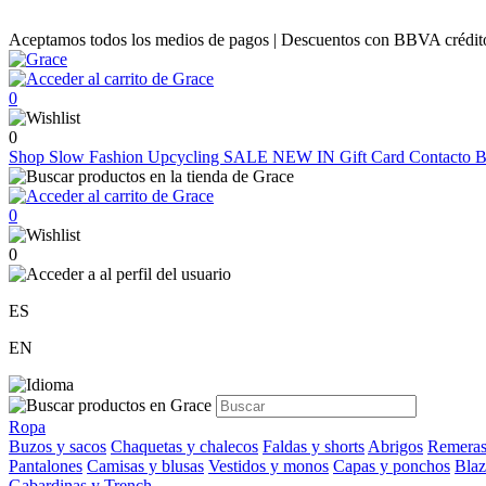
Aceptamos todos los medios de pagos | Descuentos con BBVA crédito |
0
0
Shop
Slow Fashion
Upcycling
SALE
NEW IN
Gift Card
Contacto
B
0
0
ES
EN
Ropa
Buzos y sacos
Chaquetas y chalecos
Faldas y shorts
Abrigos
Remeras
Pantalones
Camisas y blusas
Vestidos y monos
Capas y ponchos
Blaz
Gabardinas y Trench