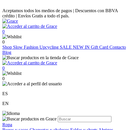
Aceptamos todos los medios de pagos | Descuentos con BBVA
crédito | Envíos Gratis a todo el país.
0
0
Shop
Slow Fashion
Upcycling
SALE
NEW IN
Gift Card
Contacto
Blog
0
0
ES
EN
Ropa
Buzos y sacos
Chaquetas y chalecos
Faldas y shorts
Abrigos