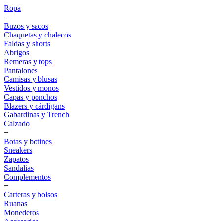
Ropa
+
Buzos y sacos
Chaquetas y chalecos
Faldas y shorts
Abrigos
Remeras y tops
Pantalones
Camisas y blusas
Vestidos y monos
Capas y ponchos
Blazers y cárdigans
Gabardinas y Trench
Calzado
+
Botas y botines
Sneakers
Zapatos
Sandalias
Complementos
+
Carteras y bolsos
Ruanas
Monederos