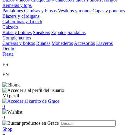
Remeras y tops
Pantalones
Camisas y blusas
Vestidos y monos
Capas y ponchos
Blazers y cárdigans
Gabardinas y Trench
Calzado
Botas y botines
Sneakers
Zapatos
Sandalias
Complementos
Carteras y bolsos
Ruanas
Monederos
Accesorios
Llaveros
Denim
Fiesta
ES
EN
Mi perfil
0
0
Shop
+