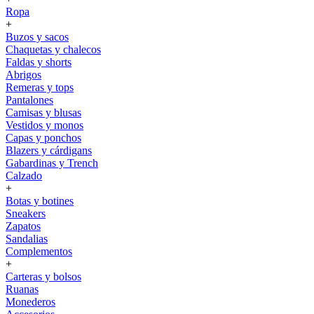
Ropa
+
Buzos y sacos
Chaquetas y chalecos
Faldas y shorts
Abrigos
Remeras y tops
Pantalones
Camisas y blusas
Vestidos y monos
Capas y ponchos
Blazers y cárdigans
Gabardinas y Trench
Calzado
+
Botas y botines
Sneakers
Zapatos
Sandalias
Complementos
+
Carteras y bolsos
Ruanas
Monederos