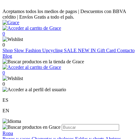
Aceptamos todos los medios de pagos | Descuentos con BBVA
crédito | Envíos Gratis a todo el país.
0
0
Shop
Slow Fashion
Upcycling
SALE
NEW IN
Gift Card
Contacto
Blog
0
0
ES
EN
Ropa
Buzos y sacos
Chaquetas y chalecos
Faldas y shorts
Abrigos