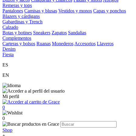
Remeras y tops
Pantalones
Camisas y blusas
Vestidos y monos
Capas y ponchos
Blazers y cárdigans
Gabardinas y Trench
Calzado
Botas y botines
Sneakers
Zapatos
Sandalias
Complementos
Carteras y bolsos
Ruanas
Monederos
Accesorios
Llaveros
Denim
Fiesta
ES
EN
Mi perfil
0
0
Shop
+