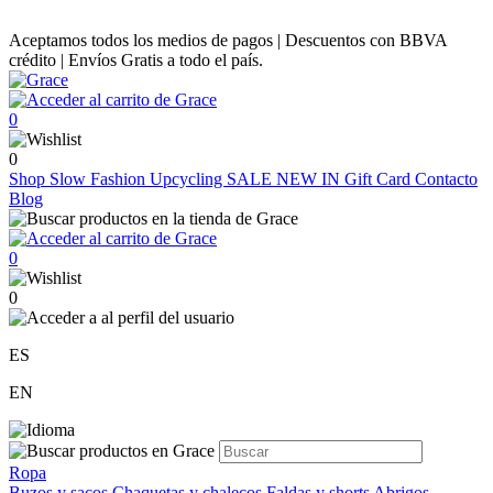
Aceptamos todos los medios de pagos | Descuentos con BBVA
crédito | Envíos Gratis a todo el país.
0
0
Shop
Slow Fashion
Upcycling
SALE
NEW IN
Gift Card
Contacto
Blog
0
0
ES
EN
Ropa
Buzos y sacos
Chaquetas y chalecos
Faldas y shorts
Abrigos