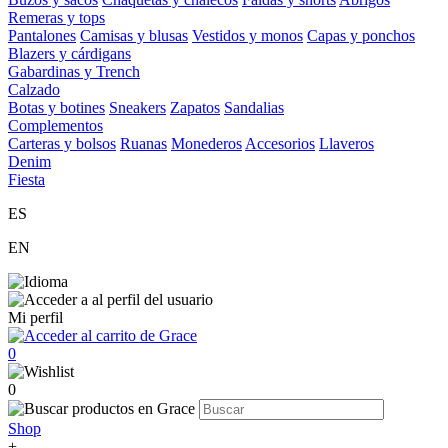
Remeras y tops
Pantalones
Camisas y blusas
Vestidos y monos
Capas y ponchos
Blazers y cárdigans
Gabardinas y Trench
Calzado
Botas y botines
Sneakers
Zapatos
Sandalias
Complementos
Carteras y bolsos
Ruanas
Monederos
Accesorios
Llaveros
Denim
Fiesta
ES
EN
Mi perfil
0
0
Shop
+