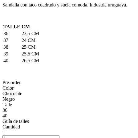
Sandalia con taco cuadrado y suela cómoda. Industria uruguaya.
TALLE
CM
36
23,5 CM
37
24 CM
38
25 CM
39
25,5 CM
40
26,5 CM
Pre-order
Color
Chocolate
Negro
Talle
36
40
Guía de talles
Cantidad
-