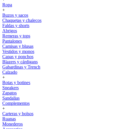
Ropa
+
Buzos y sacos
Chaquetas y chalecos
Faldas y shorts
Abrigos
Remeras y tops
Pantalones
Camisas y blusas
Vestidos y monos
Capas y ponchos
Blazers y cárdigans
Gabardinas y Trench
Calzado
+
Botas y botines
Sneakers
Zapatos
Sandalias
Complementos
+
Carteras y bolsos
Ruanas
Monederos